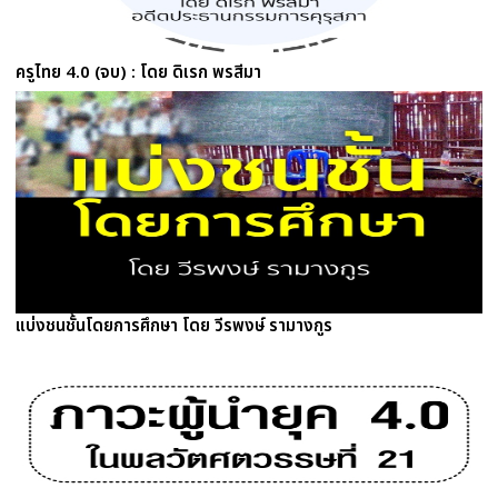
ครูไทย 4.0 (จบ) : โดย ดิเรก พรสีมา
แบ่งชนชั้นโดยการศึกษา โดย วีรพงษ์ รามางกูร