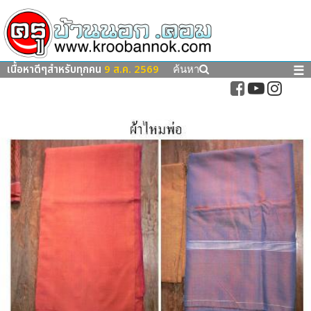
เนื้อหาดีๆสำหรับทุกคน
9 ส.ค. 2569
☰
ค้นหา