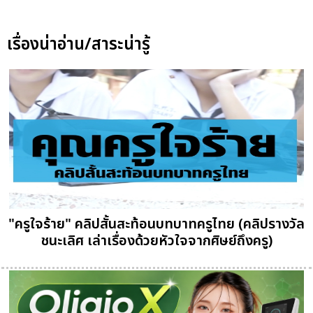
เรื่องน่าอ่าน/สาระน่ารู้
"ครูใจร้าย" คลิปสั้นสะท้อนบทบาทครูไทย (คลิปรางวัล
ชนะเลิศ เล่าเรื่องด้วยหัวใจจากศิษย์ถึงครู)