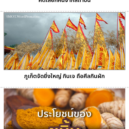
คัดเลือกคนจากสถาบัน
ภูเก็ตจัดยิ่งใหญ่ กินเจ ถือศีลกินผัก