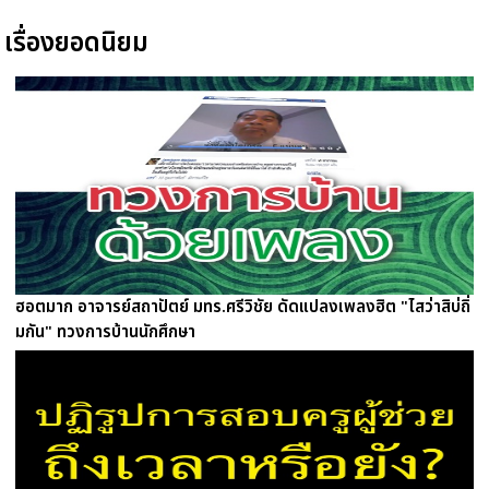
เรื่องยอดนิยม
ฮอตมาก อาจารย์สถาปัตย์ มทร.ศรีวิชัย ดัดแปลงเพลงฮิต "ไสว่าสิบ่ถิ่
มกัน" ทวงการบ้านนักศึกษา