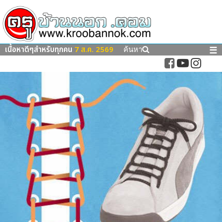
เนื้อหาดีๆสำหรับทุกคน
7 ส.ค. 2569
☰
ค้นหา