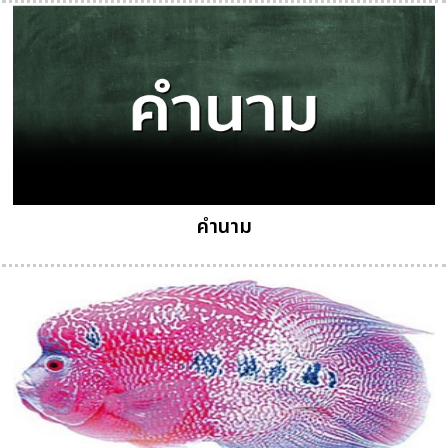
คํานาม