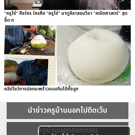
"ครูโซ่" คือใคร ใครคือ "ครูโซ่" มาดูลีลาสอนวิชา "คณิตศาสตร์" สุด
จี๊ด ท
คลิปโชว์การปอกมะพร้าวแบบกินได้ทั้งลูก
นำข่าวครูบ้านนอกไปติดเว็บ
ครูบ้านนอกดอทคอม