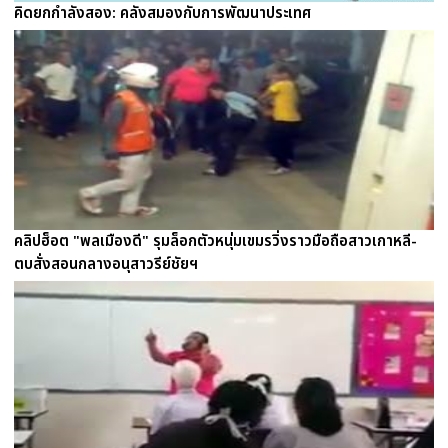
คิดยกกำลังสอง: คลังสมองกับการพัฒนาประเทศ
คลิปฮ็อต "พลเมืองดี" รุมล็อกตัวหนุ่มเขมรวิ่งราวมือถือสาวเกาหลี-
ตบสั่งสอนกลางอนุสาวรีย์ชัยฯ