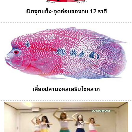
เปิดจุดแข็ง-จุดอ่อนของคน 12 ราศี
เลี้ยงปลามงคลเสริมโชคลาภ