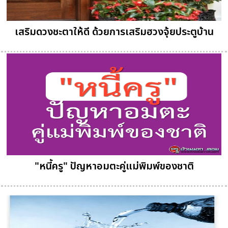
เสริมดวงชะตาให้ดี ด้วยการเสริมฮวงจุ้ยประตูบ้าน
"หนี้ครู" ปัญหาอมตะคู่แม่พิมพ์ของชาติ