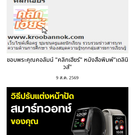
ขอบพระคุณคอลัมน์ "คลิกเฮียร์" หนังสือพิมพ์"เดลินิ
วส์"
9 ส.ค. 2569