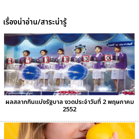
เรื่องน่าอ่าน/สาระน่ารู้
ผลสลากกินแบ่งรัฐบาล งวดประจำวันที่ 2 พฤษภาคม
2552