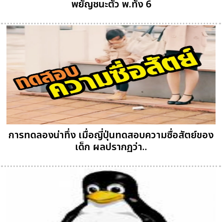
พยัญชนะตัว พ.ทั้ง 6
การทดลองน่าทึ่ง เมื่อญี่ปุ่นทดสอบความซื่อสัตย์ของ
เด็ก ผลปรากฏว่า..