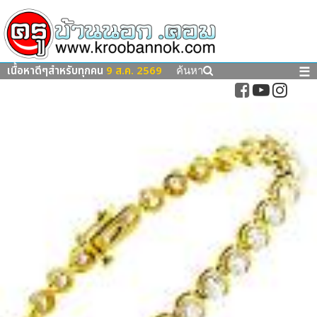
เนื้อหาดีๆสำหรับทุกคน
9 ส.ค. 2569
☰
ค้นหา