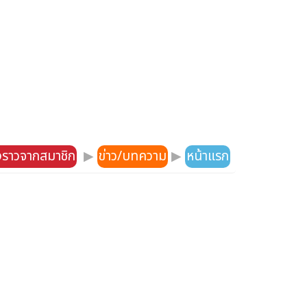
องราวจากสมาชิก
▶
ข่าว/บทความ
▶
หน้าแรก