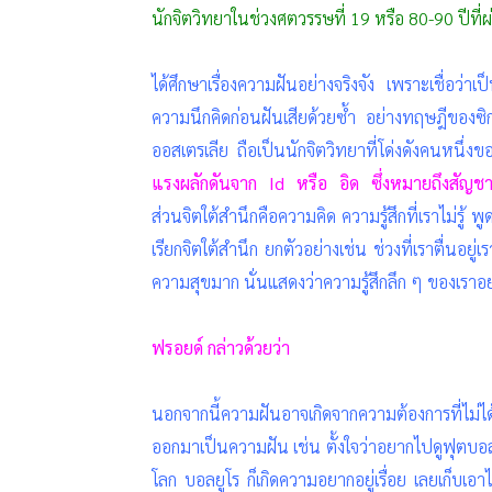
นักจิตวิทยาในช่วงศตวรรษที่ 19 หรือ 80-90 ปีที่
ได้ศึกษาเรื่องความฝันอย่างจริงจัง เพราะเชื่อว่าเป
ความนึกคิดก่อนฝันเสียด้วยซ้ำ อย่างทฤษฎีของซิกม
ออสเตรเลีย ถือเป็นนักจิตวิทยาที่โด่งดังคนหนึ่งข
แรงผลักดันจาก Id หรือ อิด ซึ่งหมายถึงสัญช
ส่วนจิตใต้สำนึกคือความคิด ความรู้สึกที่เราไม่รู้ พูดง
เรียกจิตใต้สำนึก ยกตัวอย่างเช่น ช่วงที่เราตื่นอยู
ความสุขมาก นั่นแสดงว่าความรู้สึกลึก ๆ ของเราอ
ฟรอยด์ กล่าวด้วยว่า
นอกจากนี้ความฝันอาจเกิดจากความต้องการที่ไม่
ออกมาเป็นความฝัน เช่น ตั้งใจว่าอยากไปดูฟุตบอล
โลก บอลยูโร ก็เกิดความอยากอยู่เรื่อย เลยเก็บเ