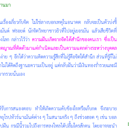
ผ่านมา
็นเรื่องเกี่ยวกับจิต ไม่ใช่ลางบอกเหตุในอนาคต กลับจะเป็นตัวบ่งชี้
ันด์ ฟรอยด์ นักจิตวิทยาชาวยิวที่ไปอยู่เยอรมัน แล้วเสียชีวิตที่
องโลก กล่าวไว้ว่า
ความฝันเกิดจากจิตใต้สำนึกของคนเรา ซึ่งเป็น
าตญาณที่ติดตัวมาแต่กำเนิดและเป็นความแตกต่างระหว่างบุคคล
่าย ๆ อีกได้ว่าความคิดความรู้สึกที่ไม่รู้คือจิตใต้สำนึก ส่วนที่รู้ก็ไม่
่เราไม่ได้คิดถึงฐานะความเป็นอยู่ แต่กลับฝันว่ามีเงินทองร่ำรวยและมี
ยากรวยนั่นเอง
ได้รับการสนองตอบ ทำให้เกิดความคับข้องใจหรือเก็บกด จึงระบาย
ยุโรปทัวร์นาเม้นต์ต่าง ๆ ในสนามจริง ๆ ถึงช่วงฮอต ๆ เช่น บอล
อาไปฝัน กรณีนี้รวมไปถึงการหลงไหลได้ปลื้มใครสักคน โดยอาจจะนำ