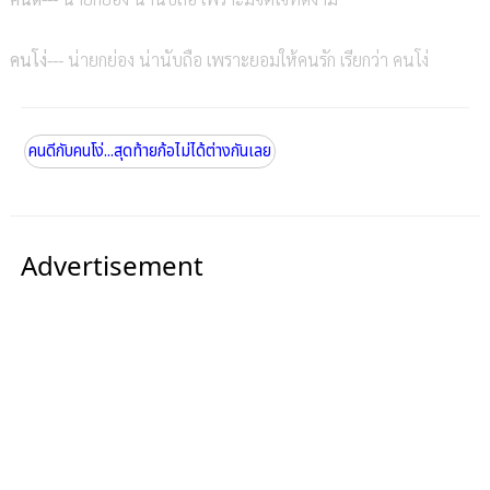
คนโง่---
น่ายกย่อง น่านับถือ เพราะยอมให้คนรัก เรียกว่า คนโง่
คนดีกับคนโง่...สุดท้ายก้อไม่ได้ต่างกันเลย
Advertisement