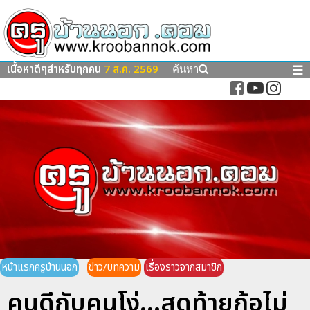
เนื้อหาดีๆสำหรับทุกคน
7 ส.ค. 2569
☰
ค้นหา
หน้าแรกครูบ้านนอก
ข่าว/บทความ
เรื่องราวจากสมาชิก
คนดีกับคนโง่...สุดท้ายก้อไม่