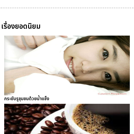
เรื่องยอดนิยม
กระชับรูขุมขนด้วยน้ำแข็ง