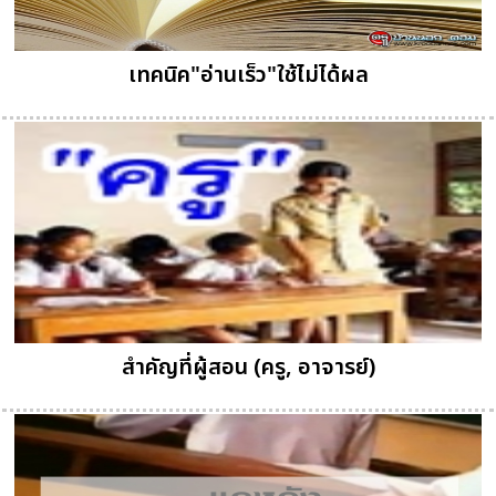
เทคนิค"อ่านเร็ว"ใช้ไม่ได้ผล
สำคัญที่ผู้สอน (ครู, อาจารย์)