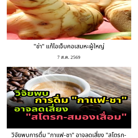
"ข่า" แก้ไอเจ็บคอเสมหะผู้ใหญ่
7 ส.ค. 2569
วิจัยพบการดื่ม "กาแฟ-ชา" อาจลดเสี่ยง "สโตรก-