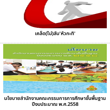
เคล็ด(ไม่)ลับ'หัวกะทิ'
นโยบายสำนักงานคณะกรรมการการศึกษาขั้นพื้นฐาน
ปีงบประมาณ พ.ศ.2558