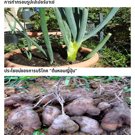
การทำกรอบรูปเปเปอร์มาเช่
ประโยชน์ของการบริโภค "ต้นหอมญี่ปุ่น"