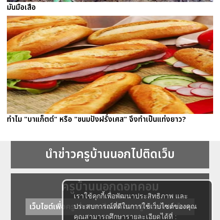
มันมือเสือ
ทำไม "บาแก็ตต์" หรือ "ขนมปังฝรั่งเศส" จึงทำเป็นแท่งยาว?
นำข่าวครูบ้านนอกไปติดเว็บ
ครูบ้านนอกดอทคอม
เราใช้คุกกี้เพื่อพัฒนาประสิทธิภาพ และ
เว็บไซต์เพื่อครู ข่าวการศึกษา ความรู้ การศึกษาไทย
ประสบการณ์ที่ดีในการใช้เว็บไซต์ของคุณ
คุณสามารถศึกษารายละเอียดได้ที่ :