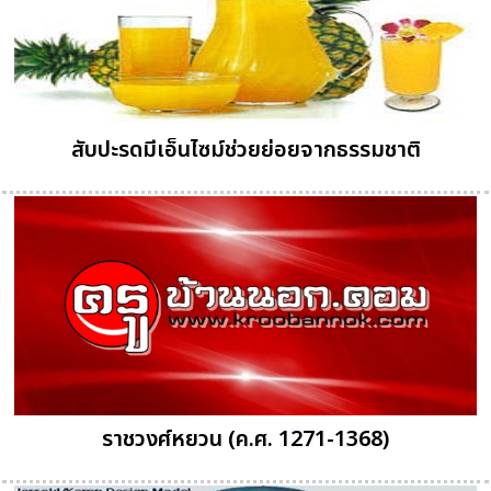
สับปะรดมีเอ็นไซม์ช่วยย่อยจากธรรมชาติ
ราชวงศ์หยวน (ค.ศ. 1271-1368)