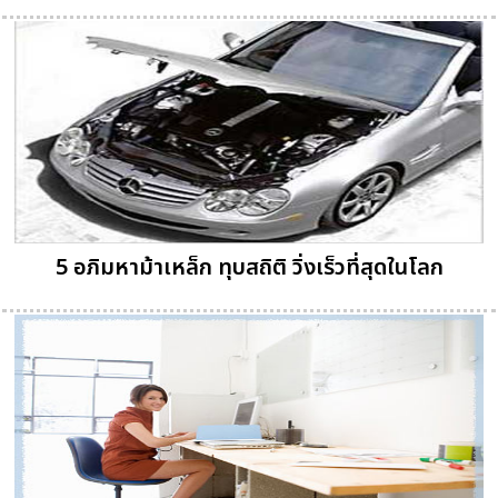
5 อภิมหาม้าเหล็ก ทุบสถิติ วิ่งเร็วที่สุดในโลก