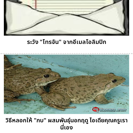
ระวัง "โทรจัน" จากอีเมลโอลิมปิก
วิธีหลอกให้ "กบ" ผสมพันธุ์นอกฤดู ไอเดียคุณครูเรา
นี่เอง