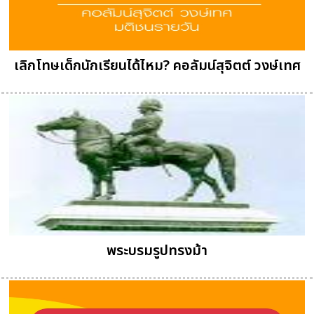
เลิกโทษเด็กนักเรียนได้ไหม? คอลัมน์สุจิตต์ วงษ์เทศ
พระบรมรูปทรงม้า