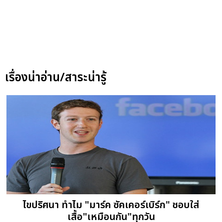
เรื่องน่าอ่าน/สาระน่ารู้
ไขปริศนา ทำไม "มาร์ค ซัคเคอร์เบิร์ก" ชอบใส่
เสื้อ"เหมือนกัน"ทุกวัน