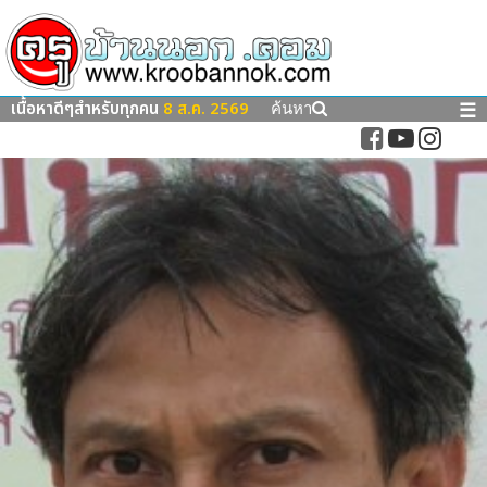
เนื้อหาดีๆสำหรับทุกคน
8 ส.ค. 2569
☰
ค้นหา