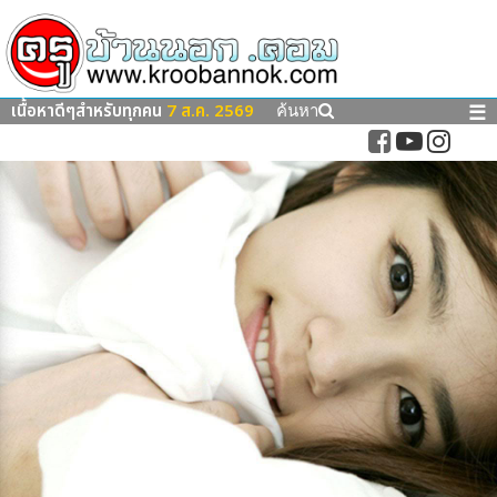
เนื้อหาดีๆสำหรับทุกคน
7 ส.ค. 2569
☰
ค้นหา