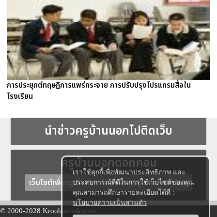
การประยุกต์ทฤษฎีการแพร่กระจาย การปรับปรุงโปรแกรมสื่อใน
โรงเรียน
นำข่าวครูบ้านนอกไปติดเว็บ
ครูบ้านนอกดอทคอม
เราใช้คุกกี้เพื่อพัฒนาประสิทธิภาพ และ
เว็บไซต์เพื่อครู ข่าวการศึกษา ความรู้ การศึกษาไทย
ประสบการณ์ที่ดีในการใช้เว็บไซต์ของคุณ
คุณสามารถศึกษารายละเอียดได้ที่ :
นโยบายความเป็นส่วนตัว
© 2000-2028 Kroobannok.com