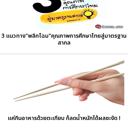
3 แนวทาง"พลิกโฉม"คุณภาพการศึกษาไทยสู่มาตรฐาน
สากล
แค่กินอาหารด้วยตะเกียบ ก็ลดน้ำหนักได้ผลชะงัด !