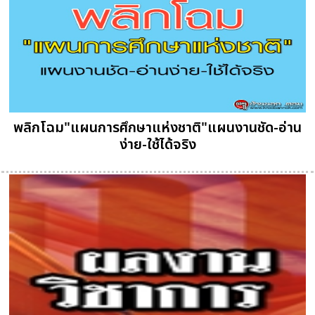
พลิกโฉม"แผนการศึกษาแห่งชาติ"แผนงานชัด-อ่าน
ง่าย-ใช้ได้จริง