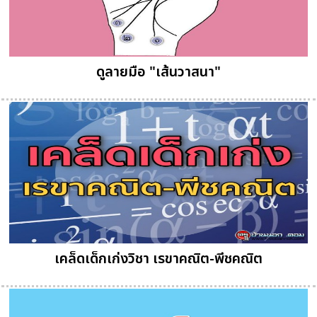
ดูลายมือ "เส้นวาสนา"
เคล็ดเด็กเก่งวิชา เรขาคณิต-พีชคณิต