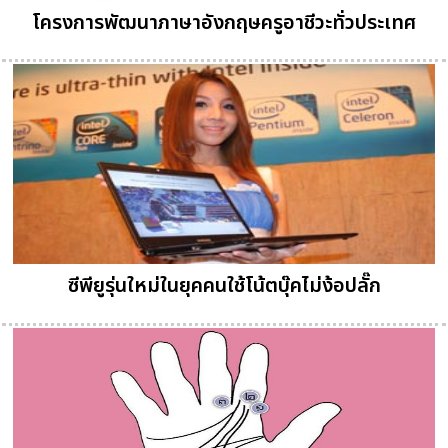
โครงการพัฒนาภาษาอังกฤษครูอาชีวะทั่วประเทศ
ซีพียูรุ่นใหม่ในยุคคนใช้โน้ตบุ๊คไม่ง้อปลั๊ก