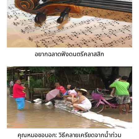
อยากฉลาดฟังดนตรีคลาสสิก
คุณหมอขอบอก: วิธีคลายเครียดจากน้ำท่วม