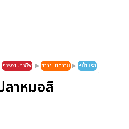
การงานอาชีพ
▶
ข่าว/บทความ
▶
หน้าแรก
รปลาหมอสี