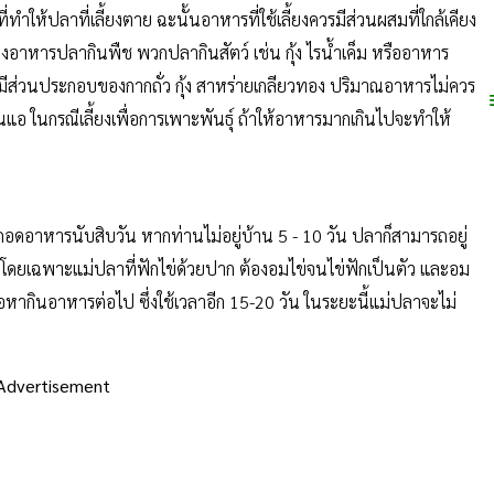
ทำให้ปลาที่เลี้ยงตาย ฉะนั้นอาหารที่ใช้เลี้ยงควรมีส่วนผสมที่ใกล้เคียง
งอาหารปลากินพืช พวกปลากินสัตว์ เช่น กุ้ง ไรน้ำเค็ม หรืออาหาร
ไปควรมีส่วนประกอบของกากถั่ว กุ้ง สาหร่ายเกลียวทอง ปริมาณอาหารไม่ควร
 ในกรณีเลี้ยงเพื่อการเพาะพันธุ์ ถ้าให้อาหารมากเกินไปจะทำให้
ารนับสิบวัน หากท่านไม่อยู่บ้าน 5 - 10 วัน ปลาก็สามารถอยู่
 โดยเฉพาะแม่ปลาที่ฟักไข่ด้วยปาก ต้องอมไข่จนไข่ฟักเป็นตัว และอม
หากินอาหารต่อไป ซึ่งใช้เวลาอีก 15-20 วัน ในระยะนี้แม่ปลาจะไม่
Advertisement