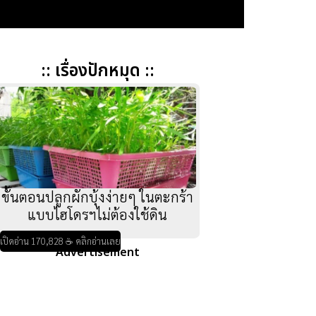
:: เรื่องปักหมุด ::
ขั้นตอนปลูกผักบุ้งง่ายๆ ในตะกร้า
แบบไฮโดรฯไม่ต้องใช้ดิน
เปิดอ่าน 170,828 ☕ คลิกอ่านเลย
Advertisement