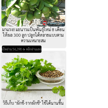
มาแรง!! มะนาวแป้นพันธุ์ใหม่ 8 เดือน
ให้ผล 300 ลูก ปลูกได้หลายแบบตาม
ความเหมาะสม
เปิดอ่าน 56,390 ☕ คลิกอ่านเลย
วิธีเก็บ "ผักชี-รากผักชี" ใช้ได้นานขึ้น