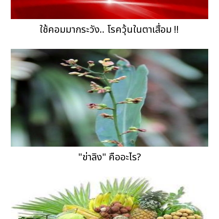
ใช้คอมมากระวัง.. โรควุ้นในตาเสื่อม !!
"ข่าลิง" คืออะไร?