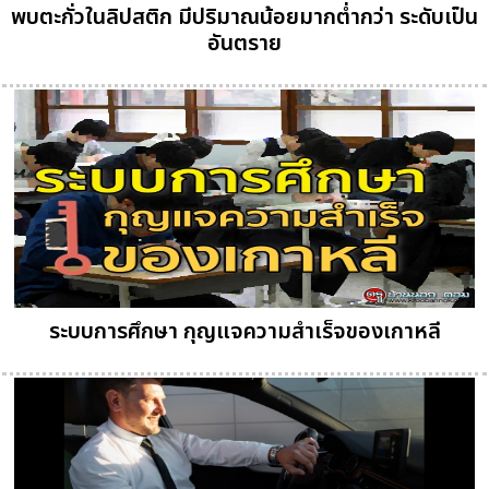
พบตะกั่วในลิปสติก มีปริมาณน้อยมากต่ำกว่า ระดับเป็น
อันตราย
ระบบการศึกษา กุญแจความสำเร็จของเกาหลี