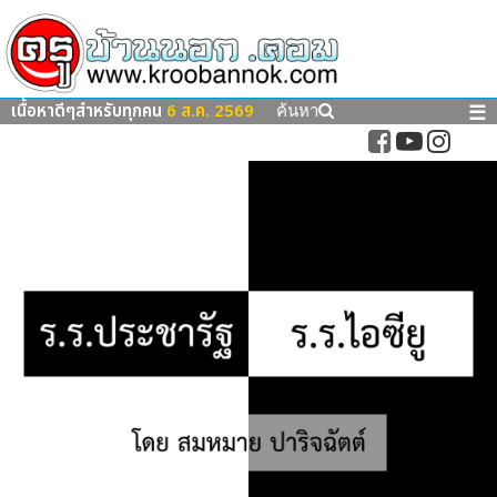
เนื้อหาดีๆสำหรับทุกคน
6 ส.ค. 2569
☰
ค้นหา