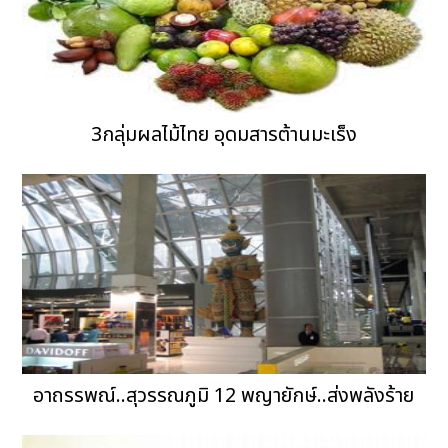
3กลุ่มผลไม้ไทย อุดมสารต้านมะเร็ง
อาถรรพณ์..สุวรรณภูมิ 12 พญายักษ์..ส่งพลังร้าย