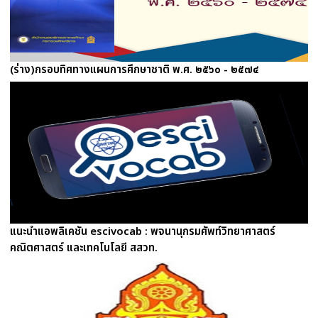
(ร่าง)กรอบทิศทางแผนการศึกษาชาติ พ.ศ. ๒๕๖๐ - ๒๕๗๔
แนะนำแอพลิเคชัน escivocab : พจนานุกรมศัพท์วิทยาศาสตร์
คณิตศาสตร์ และเทคโนโลยี สสวท.