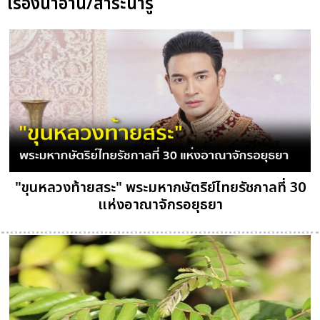
เรื่องน่าอ่าน/สาระน่ารู้
"ขุนหลวงท้ายสระ" พระมหากษัตริย์ไทยรัชกาลที่ 30
แห่งอาณาจักรอยุธยา