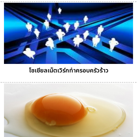
โซเชียลเน็ตเวิร์กทำครอบครัวร้าว