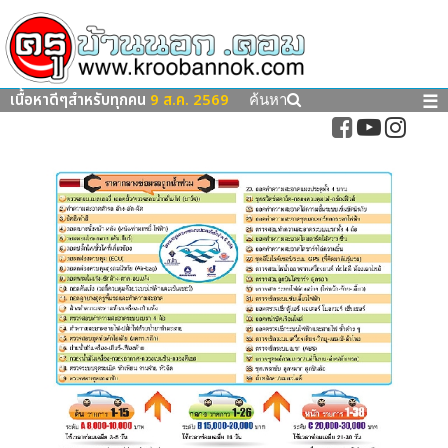
เนื้อหาดีๆสำหรับทุกคน
9 ส.ค. 2569
☰
ค้นหา