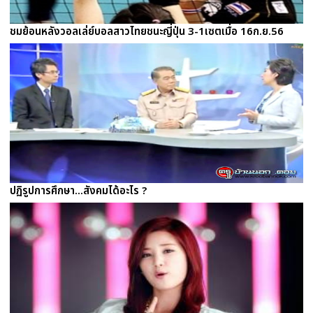
ชมย้อนหลังวอลเล่ย์บอลสาวไทยชนะญี่ปุ่น 3-1เซตเมื่อ 16ก.ย.56
ปฏิรูปการศึกษา...สังคมได้อะไร ?