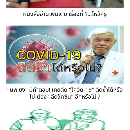
หนังสืออ่านเพิ่มเติม เรื่องที่ 1...ไหว้ครู
"นพ.ยง" มีคำตอบ! เคยติด "โควิด-19" ติดซ้ำได้หรือ
ไม่-ต้อง "ฉีดวัคซีน" อีกหรือไม่.?