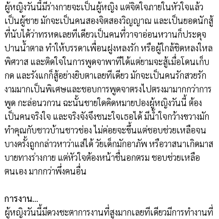
ผู้หญิงวันนี้มีร่างกายจะเป็นผู้หญิง แต่จิตใจภายในหัวใจแล้ว
เป็นผู้ชาย มักจะเป็นคนสองจิตสองวิญญาณ และเป็นยอดนักสู้
ที่นับได้ว่าทรหดเลยทีเดียวเป็นคนที่วาจาอ่อนหวานก็ประดุจ
ปานน้ำตาล ทำให้บรรดาเพื่อนฝูงหลงรัก หรือผู้ใกล้ชิดหลงใหล
พิศวาส และติดใจในการพูดจาพาทีได้แต่ยามจะสู้เมื่อโดนเก็บ
กด และรังแกก็สู้อย่างยิบตาเลยทีเดียว มักจะเป็นคนรักสวยรัก
งามมากเป็นพิเศษและชอบการพูดจาตรงไปตรงมามากกว่าการ
พูด กะล่อนวกวน ฉะนั้นชายใดคิดหมายปองผู้หญิงวันนี้ ต้อง
เป็นคนจริงใจ และจริงจังจึงชนะใจเธอได้ มีน้ำใจกว้างขวางมัก
ทำคุณกับชาวบ้านชาวช่อง ไม่ค่อยจะขึ้นแต่ชอบช่วยเหลือจน
บางครั้งถูกกล่าวหาว่าแส่ได้ วัยเด็กมักอาภัพ หรือวาสนาเกิดมาส
บายทางร่างกาย แต่หัวใจต้องหน้าชื่นอกตรม ชอบช่วยเหลือ
ตนเอง มากกว่าพึ่งคนอื่น
การงาน…
ผู้หญิงวันนี้มีดวงชะตาการงานที่สูงมากเลยทีเดียวมีการทำงานที่