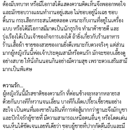
ต้องมีบทบาท หรือมีโอกาสได้แสดงความคิดเห็นจึงพออกพอใจ
และมักชอบวางแผนทำงานอยู่เสมอ ไม่ชอบอยู่นิ่งเฉย ชอบ
ดิ้นรน กระเสือกกระสนโดยตลอด เหมาะกับงานที่อยู่ในเครื่อง
แบบ หรือได้มีโอกาสมีมาดเป็นนักธุรกิจ ทำมาค้าขายดี และ
รุ่งเรืองได้เป็นเจ้าของกิจการเองได้ ถ้ายิ่งเกี่ยวกับร้านอาหาร
ร้านเสื้อผ้า ขายของสวยของงามยิ่งดีเหมาะกับดวงจริงๆ แต่ส่วน
มากผู้หญิงวันนี้พ่อเจ้าประคุณสามีหรือคนรัก มักจะชอบเลี้ยงดู
อย่างสบาย ให้นั่งกินนอนกินอย่างมีความสุข เพราะดวงเสริมสามี
มากเป็นพิเศษ
ความรัก…
ผู้หญิงวันนี้มีรสชาติของความรัก ที่ค่อนข้างจะหลากหลายรส
ด้วยกันบางทีก็หวานจนเลี่ยน บางทีก็เผ็ดเปรี้ยวเขี้ยวขมอย่าง
สะใจ เป็นคนที่มองชายในฝันที่การต่อสู้มากกว่าฐานะจึงมักบูชา
และปักใจรักผู้ชายที่ มีความสามารถเหนือคนอื่นๆ หรือโดดเด่น
จนเห็นได้ชัดเจนเลยทีเดียว่า ชอบผู้ชายที่ปากกัดตีนถีบและมี