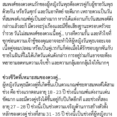
สมพงศ์ของดวงคนรักของผู้หญิงวันพุธต้องควรคู่กับผู้ชายวันพุธ
ด้วยกัน หรือวันศุกร์ และวันอาทิตย์ จะดีมาก เพราะดวงเป็นวัน
ที่สมพงศ์เกณฑ์คู่เป็นอย่างมาก หากได้แต่งงานกับวันสมพงศ์ดัง
กล่าวแล้วละก็ มีดวงจะรุ่งเรืองและมีชื่อเสียงฐานะครอบครัวจะ
ร่ำรวย วันไม่สมพงศ์ของดวงเนื้อคู่… บางทีความรั้น และหัวใจที่
ซุกซ่อนความเจ้าชู้ของคุณอาจจะทำให้ผู้หญิงวันพุธเจอะเจอ
เนื้อคู่จอมปลอม หรือเป็นคู่เวรกันก็ต่อเมื่อได้รักชอบผูกพันกับ
ชายในฝันที่ไม่ได้เกิดวันเด่นดังกล่าว การอยู่ร่วมกันอาจจะต้อง
พยายามอดทนความเจ็บช้ำ และความกลุ้มอกกลุ้มใจให้มากๆ
ช่วงชีวิตที่เหมาะสมของดวงคู่…
ผู้หญิงวันพุธมีดวงคู่ที่เกิดขึ้นเป็นดวงเกณฑ์ชะตาสมพงศ์ได้สาม
ช่วง คือ ช่วงแรกตอนอายุ 18 - 23 ปี ช่วงนี้เกณฑ์แต่งงานเด่น
ชัดมาก และมีดวงคู่จริงได้ขึ้นอยู่กับปีเกิดอีกที และช่วงที่สอง
อายุ 27 – 28 ปี ช่วงนี้เป็นช่วงความเจริญด้านการสร้างตัวตั้ง
หลักของดวงคู่ ช่วงที่สาม 31 - 35 ปี ช่วงนี้เป็นช่วงที่ผู้หญิงบาง