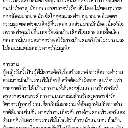
มองเพียงแต่ภายนอก จะดูว่าเป็นคนเย่อหยิ่งได้ บางทีก็ดูถือตัว
จนน่ารำคาญ มักชอบบรรยากาศที่เงียบสันโดษ ไม่ชอบวุ่นวาย
ออกสังคมมากมายนัก จิตใจกุศลและทำบุญมากมายมีเมตตา
ธรรมสูง ชอบช่วยเหลือผู้อื่นเสมอ แต่ส่วนมากมักน้อยเนื้อต่ำใจ
เพราะทำคุณไม่ขึ้นเลย วัยเด็กเป็นเด็กที่ใจเสาะ และดื้อเงียบ
ชอบการมีเหตุผลมากกว่าพูดไร้สาระเป็นคนจริงใจโผงผาง และ
ไม่สนแม่แยแสอะไรหากว่าไม่ถูกใจ
การงาน…
ผู้หญิงวันนี้เป็นผู้ที่มีความคิดริเริ่มสร้างสรรค์ ช่างคิดช่างทำงาน
ส่วนมากมักเป็นงานที่มีเกียรติ หรือต้องรับผิดชอบสูงเทียบเท่า
ชายชาตรีก็ว่าได้ เป็นการงานที่มั่นคงอยู่ในแบบ หรือฟอร์มที่
หรูหราสวยงามรรค์ การงานเหมาะสมสำหรับครูอาจารย์ นัก
วิชาการผู้รอบรู้ งานเกี่ยวกับสิ่งสวยงาม ที่ต้องผูกพันกับชาวต่าง
ชาติดีมากเช่นกัน หากทำงานเกี่ยวกับทางด้านคอมพิวเตอร์และ
ตัวเลขก็เป็นดวงการงานที่มั่นใจได้ว่าก้าวหน้าแน่นอน ถ้าเป็น