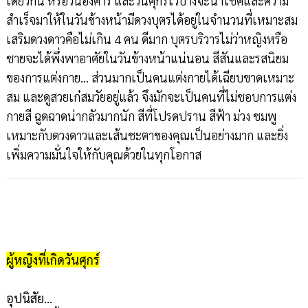
เดียวกัน หรือวันอังคาร และวันศุกร์ไว้บ้างจะนำโชคและความ
สำเร็จมาให้ในวันข้างหน้ามีดวงบุตรได้อยู่ในจำนวนที่เหมาะสม
เสริมดวงดาวคือไม่เกิน 4 คน ดีมาก บุตรบริวารไม่ว่าหญิงหรือ
ชายจะได้พึ่งพาอาศัยในวันข้างหน้าแน่นอน สีสันและรสนิยม
ของการแต่งกาย… ส่วนมากเป็นคนแต่งกายได้เฉียบขาดเหมาะ
สม และดูสวยเก๋สมวัยอยู่แล้ว จึงมักจะเป็นคนที่ไม่ชอบการแต่ง
กายสี ฉูดฉาดน่ากลัวมากนัก สีที่โปรดปราน สีฟ้า ม่วง ชมพู
เหมาะกับดวงดาวและเส้นชะตาของคุณเป็นอย่างมาก และยิ่ง
เพิ่มความมั่นใจให้กับคุณด้วยในทุกโอกาส
ผู้หญิงที่เกิดวันศุกร์
อุปนิสัย…