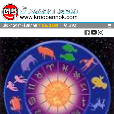
เนื้อหาดีๆสำหรับทุกคน
7 ส.ค. 2569
☰
ค้นหา