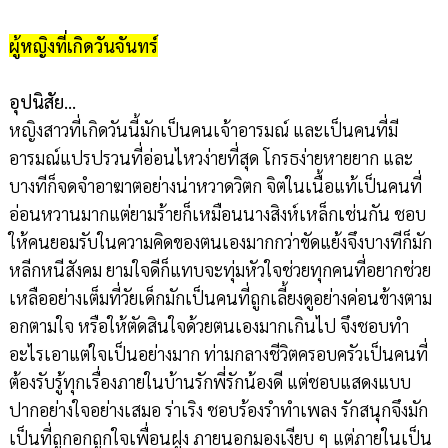
ผู้หญิงที่เกิดวันจันทร์
อุปนิสัย…
หญิงสาวที่เกิดวันนี้มักเป็นคนเจ้าอารมณ์ และเป็นคนที่มี
อารมณ์แปรปรวนที่อ่อนไหวง่ายที่สุด โกรธง่ายหายยาก และ
บางทีก็จดจำอาฆาตอย่างน่าหวาดวิตก จิตในเนื้อแท้เป็นคนที่
อ่อนหวานมากแต่ยามร้ายก็เหมือนนางสิงห์เหล็กเช่นกัน ชอบ
ให้คนยอมรับในความคิดของตนเองมากกว่าขัดแย้งจึงบางทีก็มัก
หลีกหนีสังคม ยามใจดีก็แทบจะทุ่มหัวใจช่วยทุกคนที่อยากช่วย
เหลืออย่างเต็มที่วัยเด็กมักเป็นคนที่ถูกเลี้ยงดูอย่างค่อนข้างตาม
อกตามใจ หรือให้ตัดสินใจด้วยตนเองมากเกินไป จึงชอบทำ
อะไรเอาแต่ใจเป็นอย่างมาก ท่ามกลางชีวิตครอบครัวเป็นคนที่
ต้องรับรู้ทุกเรื่องภายในบ้านรักพี่รักน้องดี แต่ชอบแสดงแบบ
ปากอย่างใจอย่างเสมอ ร่าเริง ชอบร้องรำทำเพลง รักสนุกจึงมัก
เป็นที่ถูกอกถูกใจเพื่อนฝูง ภายนอกมองเงียบ ๆ แต่ภายในเป็น