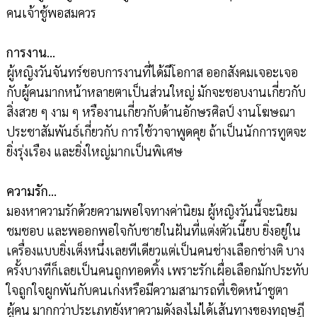
คนเจ้าชู้พอสมควร
การงาน…
ผู้หญิงวันจันทร์ชอบการงานที่ได้มีโอกาส ออกสังคมเจอะเจอ
กับผู้คนมากหน้าหลายตาเป็นส่วนใหญ่ มักจะชอบงานเกี่ยวกับ
สิ่งสวย ๆ งาม ๆ หรืองานเกี่ยวกับด้านอักษรศิลป์ งานโฆษณา
ประชาสัมพันธ์เกี่ยวกับ การใช้วาจาพูดคุย ถ้าเป็นนักการทูตจะ
ยิ่งรุ่งเรือง และยิ่งใหญ่มากเป็นพิเศษ
ความรัก…
มองหาความรักด้วยความพอใจทางค่านิยม ผู้หญิงวันนี้จะนิยม
ชมชอบ และพออกพอใจกับชายในฝันที่แต่งตัวเนี๊ยบ ยิ่งอยู่ใน
เครื่องแบบยิ่งเต็งหนึ่งเลยทีเดียวแต่เป็นคนช่างเลือกช่างติ บาง
ครั้งบางทีก็เลยเป็นคนถูกทอดทิ้ง เพราะรักเผื่อเลือกมักประทับ
ใจถูกใจผูกพันกับคนเก่งหรือมีความสามารถที่เชิดหน้าชูตา
ผู้คน มากกว่าประเภทยังหาความดังลงไม่ได้เส้นทางของทฤษฎี