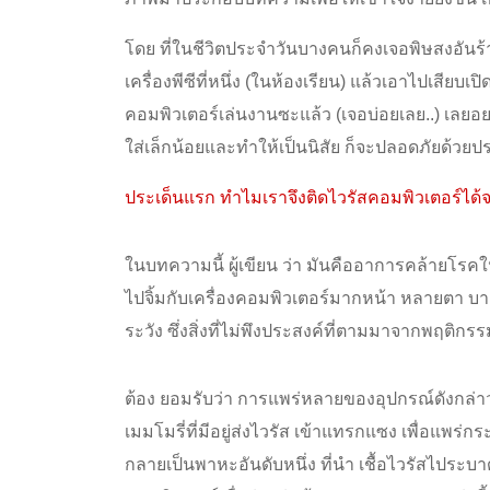
โดย ที่ในชีวิตประจำวันบางคนก็คงเจอพิษสงอันร้
เครื่องพีซีที่หนึ่ง (ในห้องเรียน) แล้วเอาไปเสียบเ
คอมพิวเตอร์เล่นงานซะแล้ว (เจอบ่อยเลย..) เลยอยา
ใส่เล็กน้อยและทำให้เป็นนิสัย ก็จะปลอดภัยด้วยป
ประเด็นแรก ทำไมเราจึงติดไวรัสคอมพิวเตอร์ได้จ
ในบทความนี้ ผู้เขียน ว่า มันคืออาการคล้ายโรค
ไปจิ้มกับเครื่องคอมพิวเตอร์มากหน้า หลายตา บาง
ระวัง ซึ่งสิ่งที่ไม่พึงประสงค์ที่ตามมาจากพฤติกร
ต้อง ยอมรับว่า การแพร่หลายของอุปกรณ์ดังกล่า
เมมโมรี่ที่มีอยู่ส่งไวรัส เข้าแทรกแซง เพื่อแพร่ก
กลายเป็นพาหะอันดับหนึ่ง ที่นำ เชื้อไวรัสไประ