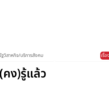
ัฐวิสาหกิจ/บริการสังคม
เรื่
(คง)รู้แล้ว