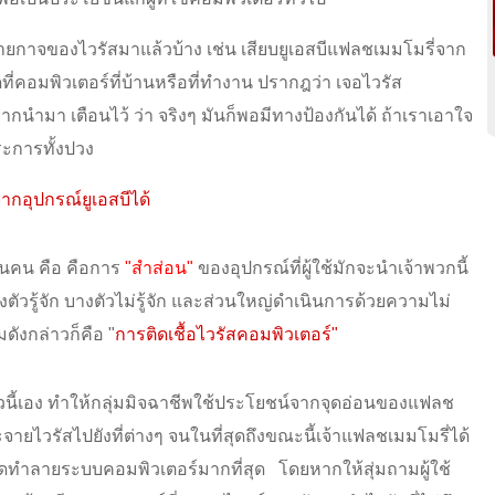
ายกาจของไวรัสมาแล้วบ้าง เช่น เสียบยูเอสบีแฟลชเมมโมรี่จาก
ปิดที่คอมพิวเตอร์ที่บ้านหรือที่ทำงาน ปรากฎว่า เจอไวรัส
กนำมา เตือนไว้ ว่า จริงๆ มันก็พอมีทางป้องกันได้ ถ้าเราเอาใจ
ระการทั้งปวง
ากอุปกรณ์ยูเอสบีได้
ในคน คือ คือการ
"สำส่อน"
ของอุปกรณ์ที่ผู้ใช้มักจะนำเจ้าพวกนี้
ตัวรู้จัก บางตัวไม่รู้จัก และส่วนใหญ่ดำเนินการด้วยความไม่
รมดังกล่าวก็คือ
"
การติดเชื้อไวรัสคอมพิวเตอร์"
วนี้เอง ทำให้กลุ่มมิจฉาชีพใช้ประโยชน์จากจุดอ่อนของแฟลช
ระจายไวรัสไปยังที่ต่างๆ จนในที่สุดถึงขณะนี้เจ้าแฟลชเมมโมรี่ได้
บาดทำลายระบบคอมพิวเตอร์มากที่สุด โดยหากให้สุ่มถามผู้ใช้