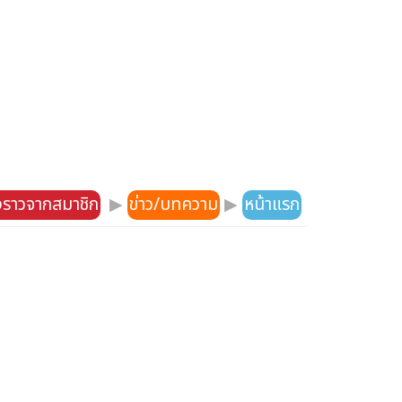
องราวจากสมาชิก
▶
ข่าว/บทความ
▶
หน้าแรก