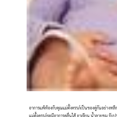
อาการแพ้ท้องกับคุณแม่ตั้งครรภ์เป็นของคู่กันอย่างหลีก
แม่ตั้งครรภ์จะมีอาการคลื่นไส้ อาเจียน น้ำลายขม รั