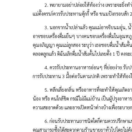
2. พยายามอย่าปล่อยให้ท้องว่าง เพราะจะยิ่งทำให้อา
แม่ตั้งครรภ์ควรรับประทานคุ้กกี้ หรือ ขนมปังกรอบสัก
3. นอกจากน้ำเปล่าแล้ว คุณแม่อาจจิบนมอุ่น, น้ำผลไม
อาจชอบเครื่องดื่มเย็นๆ บางคนชอบเครื่องดื่มในอุณหภ
คุณอภิญญา คุณแม่ลูกสอง ระบุว่า เธอชอบดื่มน้ำส้มคั้
คลอดลูกแล้ว ดิฉันเลิกดื่มน้ำส้มคั้นไปเลยตั้ง 1 ปี คงจะเ
4. ควรรับประทานอาหารอ่อนๆ ที่ย่อยง่าย รับประท
การรับประทาน 3 มื้อต่อวันตามปกติ เพราะทำให้ท้องไ
5. หลีกเลี่ยงกลิ่น หรืออาหารที่จะทำให้คุณเกิดอาก
น้อง หรือ คนใกล้ชิด กรณีไม่มีแม่บ้าน เป็นผู้ปรุงอ
ความสะอาดด้วย และอาจเปิดหน้าต่างบ้างเพื่อระบายกล
6. ก่อนรับประทานยาชนิดใดก็ตามควรปรึกษาแพทย์ปร
คุณสามารถซื้อได้สะดวกตามร้านขายยาทั่วไปโดยไม่ต้อ