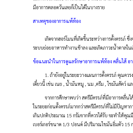
มีอาการตลอดวันเลยก็เป็นได้ในบางราย
สาเหตุของอาการแพ้ท้อง
เกิดจากฮอร์โมนที่เกิดขึ้นระหว่างการตั้งครรภ์ ซึ่งจะ
ระบบย่อยอาหารทำงานช้าลง และเกิดภาวะน้ำตาลในเลือ
ข้อแนะนำในการดูแลรักษาอาการแพ้ท้อง คลื่นไส้ อา
1. ถ้ายังอยู่ในระยะวางแผนการตั้งครรภ์ คุณควรงด
เดี๋ยวนี้ เช่น เนย , น้ำมันหมู , นม ,ครีม , ไขมันสัตว์ 
จากการศึกษาพบว่า สตรีมีครรภ์ที่มีอาการคลื่นไส้ อ
ในระยะก่อนตั้งครรภ์มากกว่าสตรีมีครรภ์ที่ไม่มีปัญหา
เกินปกติประมาณ 15 กรัมจากที่ควรได้รับ จะทำให้คุณมีอ
เบอร์เกอร์ขนาด 1/3 ปอนด์ มีปริมาณไขมันอิ่มตัว 15 