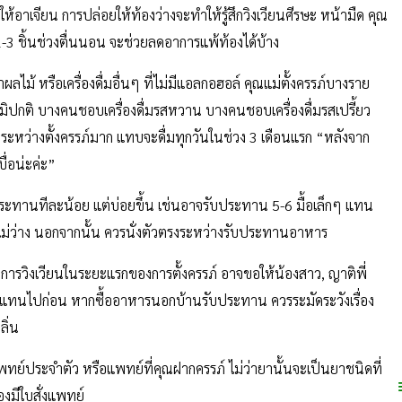
เจียน การปล่อยให้ท้องว่างจะทำให้รู้สึกวิงเวียนศีรษะ หน้ามืด คุณ
 2-3 ชิ้นช่วงตื่นนอน จะช่วยลดอาการแพ้ท้องได้บ้าง
้ หรือเครื่องดื่มอื่นๆ ที่ไม่มีแอลกอฮอล์ คุณแม่ตั้งครรภ์บางราย
ูมิปกติ บางคนชอบเครื่องดื่มรสหวาน บางคนชอบเครื่องดื่มรสเปรี้ยว
นระหว่างตั้งครรภ์มาก แทบจะดื่มทุกวันในช่วง 3 เดือนแรก “หลังจาก
บื่อน่ะค่ะ”
านทีละน้อย แต่บ่อยขึ้น เช่นอาจรับประทาน 5-6 มื้อเล็กๆ แทน
ม่ว่าง นอกจากนั้น ควรนั่งตัวตรงระหว่างรับประทานอาหาร
ารวิงเวียนในระยะแรกของการตั้งครรภ์ อาจขอให้น้องสาว, ญาติพี่
าหารแทนไปก่อน หากซื้ออาหารนอกบ้านรับประทาน ควรระมัดระวังเรื่อง
ิ่น
ะจำตัว หรือแพทย์ที่คุณฝากครรภ์ ไม่ว่ายานั้นจะเป็นยาชนิดที่
งมีใบสั่งแพทย์