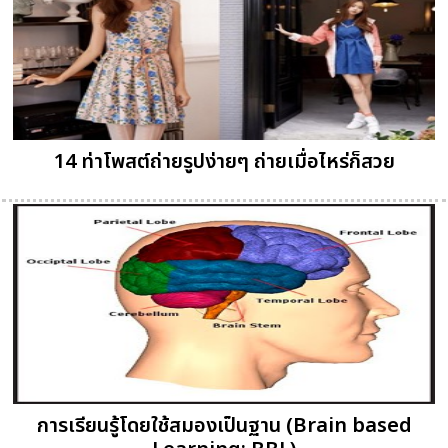
14 ท่าโพสต์ถ่ายรูปง่ายๆ ถ่ายเมื่อไหร่ก็สวย
การเรียนรู้โดยใช้สมองเป็นฐาน (Brain based