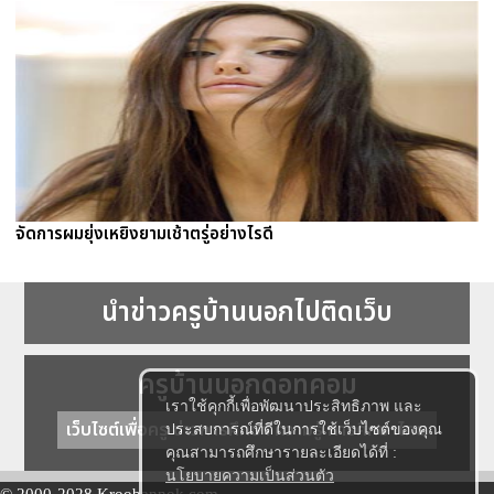
จัดการผมยุ่งเหยิงยามเช้าตรู่อย่างไรดี
นำข่าวครูบ้านนอกไปติดเว็บ
ครูบ้านนอกดอทคอม
เราใช้คุกกี้เพื่อพัฒนาประสิทธิภาพ และ
เว็บไซต์เพื่อครู ข่าวการศึกษา ความรู้ การศึกษาไทย
ประสบการณ์ที่ดีในการใช้เว็บไซต์ของคุณ
คุณสามารถศึกษารายละเอียดได้ที่ :
นโยบายความเป็นส่วนตัว
© 2000-2028 Kroobannok.com