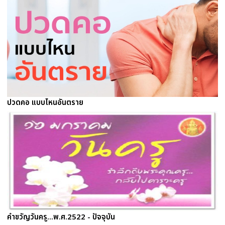
ปวดคอ แบบไหนอันตราย
คำขวัญวันครู...พ.ศ.2522 - ปัจจุบัน