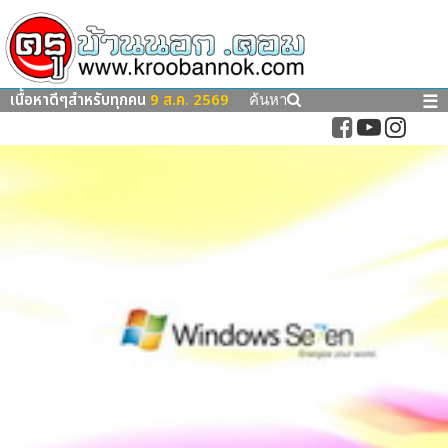
เนื้อหาดีๆสำหรับทุกคน
9 ส.ค. 2569
☰
ค้นหา