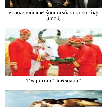
เหมือนอย่างกับแกะ! หุ่นยนต์เหมือนมนุษย์ตัวล่าสุด
(มีคลิป)
11พฤษภาคม " วันพืชมงคล "