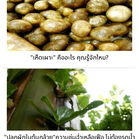
"เห็ดเผาะ" คืออะไร คุณรู้จักไหม?
"ปลูกผักในต้นกล้วย"ความชุ่มฉ่ำเหลือเฟือ ไม่ต้องรดน้ำ