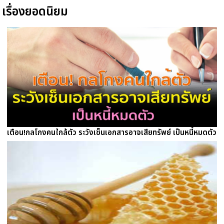
เรื่องยอดนิยม
เตือน!กลโกงคนใกล้ตัว ระวังเซ็นเอกสารอาจเสียทรัพย์ เป็นหนี้หมดตัว