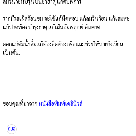
ลมวิงเวียนปรุงเป็นยาธาตุ แก้ตับพิการ
รากมีรสเผ็ดร้อนขม จะใช้แก้หืดหอบ แก้ลมวิงเวียน แก้เสมหะ
แก้ปวดท้อง บำรุงธาตุ แก้เส้นอัมพฤกษ์ อัมพาต
ดอกแก่ต้มน้ำดื่มแก้ท้องอืดท้องเฟ้อและช่วยให้หายวิงเวียน
เป็นต้น.
ขอบคุณที่มาจาก
หนังสือพิมพ์เดลินิวส์
ดีปลี