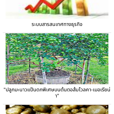
ระบบสารสนเทศทางธุรกิจ
"ปลูกมะนาวแป้นดกพิเศษบนต้นตอส้มโวลคา-เมอเรียน่
า"