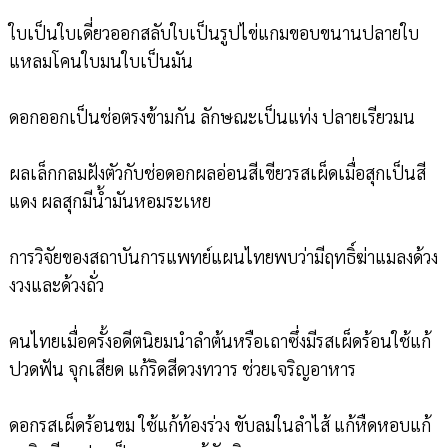
ใบเป็นใบเดี่ยวออกสลับใบเป็นรูปไข่แกมขอบขนานปลายใบ
แหลมโคนใบมนใบเป็นมัน
ดอกออกเป็นช่อตรงข้ามกัน ลักษณะเป็นแท่ง ปลายเรียวมน
ผลเล็กกลมฝังตัวกับช่อดอกผลอ่อนสีเขียวรสเผ็ดเมื่อสุกเป็นสี
แดง ผลสุกมีน้ำมันหอมระเหย
การวิจัยของสถาบันการแพทย์แผนไทยพบว่ามีฤทธิ์ฆ่าแมลงด้วง
งวงและด้วงถั่ว
คนไทยเมื่อครั้งอดีตนิยมนำลำต้นหรือเถาซึ่งมีรสเผ็ดร้อนใช้แก้
ปวดฟัน จุกเสียด แก้ริดสีดวงทวาร ช่วยเจริญอาหาร
ดอกรสเผ็ดร้อนขม ใช้แก้ท้องร่วง ขับลมในลำไส้ แก้หืดหอบแก้