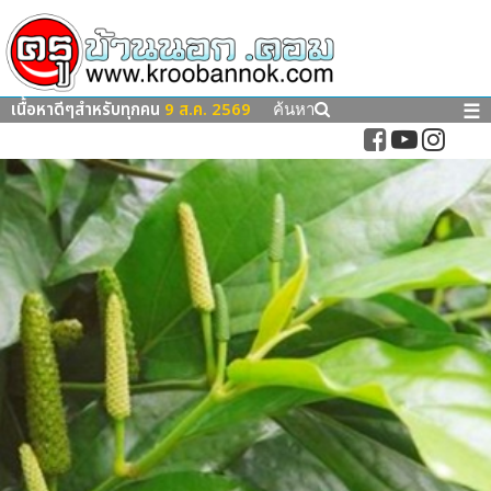
เนื้อหาดีๆสำหรับทุกคน
9 ส.ค. 2569
☰
ค้นหา