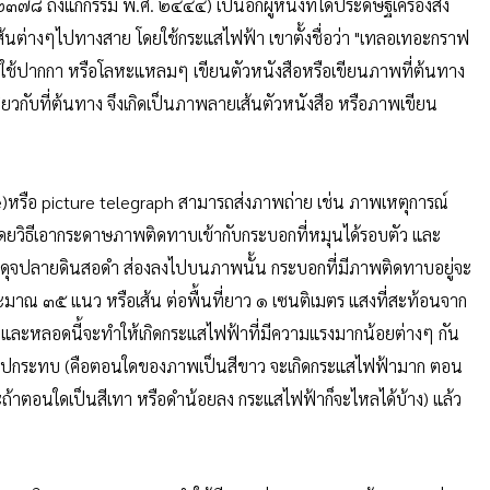
 ๒๓๗๘ ถึงแก่กรรม พ.ศ. ๒๔๔๔) เป็นอีกผู้หนึ่งที่ได้ประดิษฐ์เครื่องส่ง
นต่างๆไปทางสาย โดยใช้กระแสไฟฟ้า เขาตั้งชื่อว่า "เทลอเทอะกราฟ
มื่อใช้ปากกา หรือโลหะแหลมๆ เขียนตัวหนังสือหรือเขียนภาพที่ต้นทาง
ียวกับที่ต้นทาง จึงเกิดเป็นภาพลายเส้นตัวหนังสือ หรือภาพเขียน
mile)หรือ picture telegraph สามารถส่งภาพถ่าย เช่น ภาพเหตุการณ์
ดยวิธีเอากระดาษภาพติดทาบเข้ากับกระบอกที่หมุนได้รอบตัว และ
ประดุจปลายดินสอดำ ส่องลงไปบนภาพนั้น กระบอกที่มีภาพติดทาบอยู่จะ
าณ ๓๕ แนว หรือเส้น ต่อพื้นที่ยาว ๑ เซนติเมตร แสงที่สะท้อนจาก
 และหลอดนี้จะทำให้เกิดกระแสไฟฟ้าที่มีความแรงมากน้อยต่างๆ กัน
่งไปกระทบ (คือตอนใดของภาพเป็นสีขาว จะเกิดกระแสไฟฟ้ามาก ตอน
าตอนใดเป็นสีเทา หรือดำน้อยลง กระแสไฟฟ้าก็จะไหลได้บ้าง) แล้ว