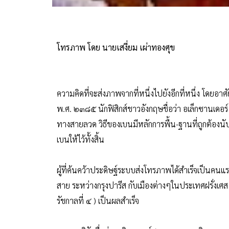
โทรภาพ โดย นายเสงี่ยม เผ่าทองศุข
ความคิดที่จะส่งภาพจากที่หนึ่งไปยังอีกที่หนึ่ง โดยอาศ
พ.ศ. ๒๓๘๕ นักฟิสิกส์ชาวอังกฤษชื่อว่า อเล็กซานเดอร
ทางสายลวด วิธีของเบนมีหลักการพื้น-ฐานที่ถูกต้องนับแต่
เบนให้ไว้ทั้งสิ้น
ผู้ที่ค้นคว้าประดิษฐ์ระบบส่งโทรภาพได้สำเร็จเป็นคนแร
สาย ระหว่างกรุงปารีส กับเมืองต่างๆในประเทศฝรั่งเศส
รัชกาลที่ ๔ ) เป็นผลสำเร็จ