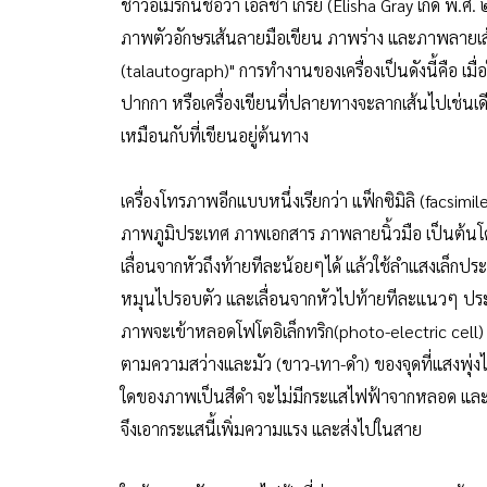
ชาวอเมริกันชื่อว่า เอลิชา เกรย์ (Elisha Gray เกิด พ.ศ.
ภาพตัวอักษรเส้นลายมือเขียน ภาพร่าง และภาพลายเส้
(talautograph)" การทำงานของเครื่องเป็นดังนี้คือ เ
ปากกา หรือเครื่องเขียนที่ปลายทางจะลากเส้นไปเช่นเด
เหมือนกับที่เขียนอยู่ต้นทาง
เครื่องโทรภาพอีกแบบหนึ่งเรียกว่า แฟ็กซิมิลิ (facsi
ภาพภูมิประเทศ ภาพเอกสาร ภาพลายนิ้วมือ เป็นต้นโ
เลื่อนจากหัวถึงท้ายทีละน้อยๆได้ แล้วใช้ลำแสงเล็ก
หมุนไปรอบตัว และเลื่อนจากหัวไปท้ายทีละแนวๆ ประม
ภาพจะเข้าหลอดโฟโตอิเล็กทริก(photo-electric cell)
ตามความสว่างและมัว (ขาว-เทา-ดำ) ของจุดที่แสงพุ
ใดของภาพเป็นสีดำ จะไม่มีกระแสไฟฟ้าจากหลอด และถ้
จึงเอากระแสนี้เพิ่มความแรง และส่งไปในสาย