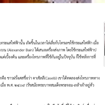
ัยกระแสไฟฟ้านั้น เกิดขึ้นในเวลาไล่เลี่ยกับโทรเลขใช้กระแสไฟฟ้า เมื่อ
์ เบน (Alexander Bain) ได้เสนอเครื่องส่งภาพ โดยใช้กระแสไฟฟ้าป
เบื้องต้น และเครื่องโทรภาพที่ใช้กันอยู่ในปัจจุบัน ก็ใช้หลักการที่
กคือ ชาวฝรั่งเศสชื่อว่า คาเซิลลี(Caselli) เขาได้ทดลองส่งโทรภาพทาง
 เมื่อ พ.ศ. ๒๔๐๙ (รัชสมัยพระบาทสมเด็จพระจอม-เกล้าเจ้าอยู่หัว