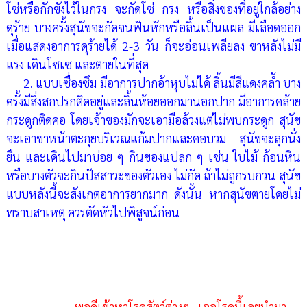
โซ่หรือกักขังไว้ในกรง จะกัดโซ่ กรง หรือสิ่งของที่อยู่ใกล้อย่าง
ดุร้าย บางครั้งสุนัขจะกัดจนฟันหักหรือลิ้นเป็นแผล มีเลือดออก
เมื่อแสดงอาการดุร้ายได้ 2-3 วัน ก็จะอ่อนเพลียลง ขาหลังไม่มี
แรง เดินโซเซ และตายในที่สุด
2. แบบเซื่องซึม มีอาการปากอ้าหุบไม่ได้ ลิ้นมีสีแดงคล้ำ บาง
ครั้งมีสิ่งสกปรกติดอยู่และลิ้นห้อยออกมานอกปาก มีอาการคล้าย
กระดูกติดคอ โดยเจ้าของมักจะเอามือล้วงแต่ไม่พบกระดูก สุนัข
จะเอาขาหน้าตะกุยบริเวณแก้มปากและคอบวม สุนัขจะลุกนั่ง
ยืน และเดินไปมาบ่อย ๆ กินของแปลก ๆ เช่น ใบไม้ ก้อนหิน
หรือบางตัวจะกินปัสสาวะของตัวเอง ไม่กัด ถ้าไม่ถูกรบกวน สุนัข
แบบหลังนี้จะสังเกตอาการยากมาก ดังนั้น หากสุนัขตายโดยไม่
ทราบสาเหตุ ควรตัดหัวไปพิสูจน์ก่อน
พอดีเข้าหาโรคสัตว์ต่างๆ...เจอโรคนี้เลยนำมา