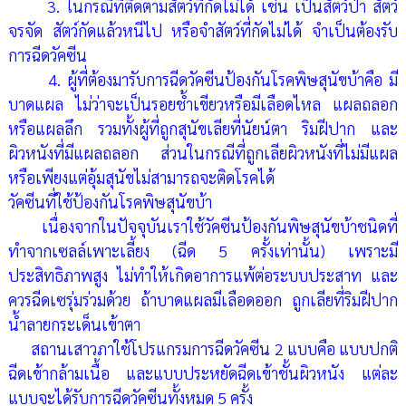
3. ในกรณีที่ติดตามสัตว์ที่กัดไม่ได้ เช่น เป็นสัตว์ป่า สัตว์
จรจัด สัตว์กัดแล้วหนีไป หรือจำสัตว์ที่กัดไม่ได้ จำเป็นต้องรับ
การฉีดวัคซีน
4. ผู้ที่ต้องมารับการฉีดวัคซีนป้องกันโรคพิษสุนัขบ้าคือ มี
บาดแผล ไม่ว่าจะเป็นรอยช้ำเขียวหรือมีเลือดไหล แผลถลอก
หรือแผลลึก รวมทั้งผู้ที่ถูกสุนัขเลียที่นัยน์ตา ริมฝีปาก และ
ผิวหนังที่มีแผลถลอก ส่วนในกรณีที่ถูกเลียผิวหนังที่ไม่มีแผล
หรือเพียงแต่อุ้มสุนัขไม่สามารถจะติดโรคได้
วัคซีนที่ใช้ป้องกันโรคพิษสุนัขบ้า
เนื่องจากในปัจจุบันเราใช้วัคซีนป้องกันพิษสุนัขบ้าชนิดที่
ทำจากเซลล์เพาะเลี้ยง (ฉีด 5 ครั้งเท่านั้น) เพราะมี
ประสิทธิภาพสูง ไม่ทำให้เกิดอาการแพ้ต่อระบบประสาท และ
ควรฉีดเซรุ่มร่วมด้วย ถ้าบาดแผลมีเลือดออก ถูกเลียที่ริมฝีปาก
น้ำลายกระเด็นเข้าตา
สถานเสาวภาใช้โปรแกรมการฉีดวัคซีน 2 แบบคือ แบบปกติ
ฉีดเข้ากล้ามเนื้อ และแบบประหยัดฉีดเข้าชั้นผิวหนัง แต่ละ
แบบจะได้รับการฉีดวัคซีนทั้งหมด 5 ครั้ง