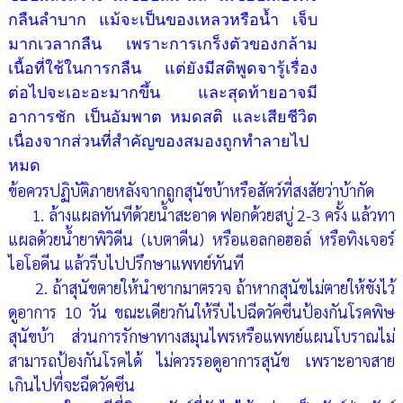
กลืนลำบาก แม้จะเป็นของเหลวหรือน้ำ เจ็บ
มากเวลากลืน เพราะการเกร็งตัวของกล้าม
เนื้อที่ใช้ในการกลืน แต่ยังมีสติพูดจารู้เรื่อง
ต่อไปจะเอะอะมากขึ้น และสุดท้ายอาจมี
อาการชัก เป็นอัมพาต หมดสติ และเสียชีวิต
เนื่องจากส่วนที่สำคัญของสมองถูกทำลายไป
หมด
ข้อควรปฏิบัติภายหลังจากถูกสุนัขบ้าหรือสัตว์ที่สงสัยว่าบ้ากัด
1. ล้างแผลทันทีด้วยน้ำสะอาด ฟอกด้วยสบู่ 2-3 ครั้ง แล้วทา
แผลด้วยน้ำยาพิวิดีน (เบตาดีน) หรือแอลกอฮอล์ หรือทิงเจอร์
ไอโอดีน แล้วรีบไปปรึกษาแพทย์ทันที
2. ถ้าสุนัขตายให้นำซากมาตรวจ ถ้าหากสุนัขไม่ตายให้ขังไว้
ดูอาการ 10 วัน ขณะเดียวกันให้รีบไปฉีดวัคซีนป้องกันโรคพิษ
สุนัขบ้า ส่วนการรักษาทางสมุนไพรหรือแพทย์แผนโบราณไม่
สามารถป้องกันโรคได้ ไม่ควรรอดูอาการสุนัข เพราะอาจสาย
เกินไปที่จะฉีดวัคซีน