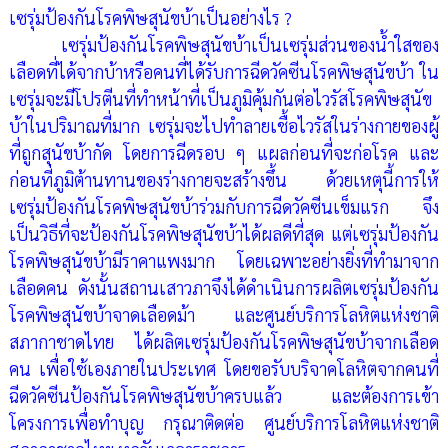
เซรุ่มป้องกันโรคพิษสุนัขบ้าเป็นอย่างไร ?
เซรุ่มป้องกันโรคพิษสุนัขบ้าเป็นเซรุ่มส่วนของน้ำใสของ
เลือดที่ได้จากบ้าหรือคนที่ได้รับการฉีดวัคซีนโรคพิษสุนัขบ้า ใน
เซรุ่มจะมีโปรตีนที่ทำหน้าที่เป็นภูมิคุ้มกันต่อไวรัสโรคพิษสุนัข
บ้าในปริมาณที่มาก เซรุ่มจะไปทำลายเชื้อไวรัสในร่างกายของผู้
ที่ถูกสุนัขบ้ากัด โดยการฉีดรอบ ๆ แผลก่อนที่จะก่อโรค และ
ก่อนที่ภูมิต้านทานของร่างกายจะสร้างขึ้น ด้วยเหตุนี้การให้
เซรุ่มป้องกันโรคพิษสุนัขบ้าร่วมกับการฉีดวัคซีนเข็มแรก จึง
เป็นวิธีที่จะป้องกันโรคพิษสุนัขบ้าได้ผลดีที่สุด แต่เซรุ่มป้องกัน
โรคพิษสุนัขบ้ามีราคาแพงมาก โดยเฉพาะอย่างยิ่งที่ทำมาจาก
เลือดคน ดังนั้นสถานเสาวภาจึงได้ดำเนินการผลิตเซรุ่มป้องกัน
โรคพิษสุนัขบ้าจาดเลือดม้า และศูนย์บริการโลหิตแห่งชาติ
สภากาชาดไทย ได้ผลิตเซรุ่มป้องกันโรคพิษสุนัขบ้าจากเลือด
คน เพื่อใช้เองภายในประเทศ โดยขอรับบริจาคโลหิตจากคนที่
ฉีดวัคซีนป้องกันโรคพิษสุนัขบ้าครบแล้ว และต้องการเข้า
โครงการเพื่อทำบุญ กรุณาติดต่อ
ศูนย์บริการโลหิตแห่งชาติ