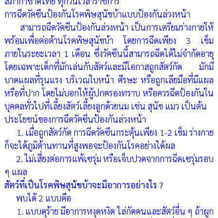
สภากาชาดไทย
ทุกวันเวลาราชการ
การฉีดวัคซีนป้องกันโรคพิษสุนัขบ้าแบบป้องกันล่วงหน้า
สามารถฉีดวัคซีนป้องกันล่วงหน้า เป็นการเตรียมร่างกายให้
พร้อมเพื่อต่อต้านโรคพิษสุนัขบ้า โดยการฉีดเพียง 3 เข็ม
ภายในระยะเวลา 1 เดือน ซึ่งวัคซีนนี้สามารถฉีดได้ไม่จำกัดอายุ
โดยเฉพาะเด็กที่มักเล่นกับสัตว์และมีโอกาสถูกสัตว์กัด มักมี
บาดแผลที่รุนแรง บริเวณใบหน้า ศีรษะ หรือถูกเลียมือที่มีแผล
หรือที่ปาก โดยไม่บอกให้ผู้ปกครองทราบ หรือควรฉีดป้องกันใน
บุคคลทั่วไปที่เลี้ยงสัตว์เลี้ยงลูกด้วยนม เช่น สุนัข แมว เป็นต้น
ประโยชน์ของการฉีดวัคซีนป้องกันล่วงหน้า
1. เมื่อถูกสัตว์กัด การฉีดวัคซีนกระตุ้นเพียง 1-2 เข็ม ร่างกาย
ก็จะได้ภูมิต้านทานที่สูงพอจะป้องกันโรคอย่างได้ผล
2. ไม่เสี่ยงต่อการแพ้เซรุ่ม หรือเจ็บปวดจากการฉีดเซรุ่มรอบ
ๆ แผล
สัตว์ที่เป็นโรคพิษสุนัขบ้าจะมีอาการอย่างไร ?
พบได้ 2 แบบคือ
1. แบบดุร้าย มีอาการหงุดหงิด ไล่กัดคนและสัตว์อื่น ๆ ถ้าผูก