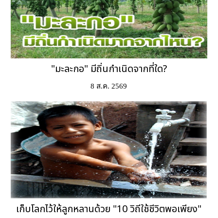
"มะละกอ" มีถิ่นกำเนิดจากที่ใด?
8 ส.ค. 2569
เก็บโลกไว้ให้ลูกหลานด้วย "10 วิถีใช้ชีวิตพอเพียง"