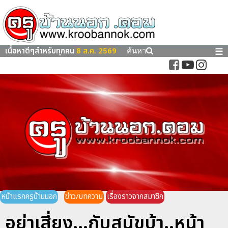
เนื้อหาดีๆสำหรับทุกคน
8 ส.ค. 2569
☰
ค้นหา
หน้าแรกครูบ้านนอก
ข่าว/บทความ
เรื่องราวจากสมาชิก
อย่าเสี่ยง...กับสุนัขบ้า..หน้า