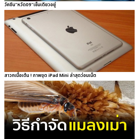
วัคซีน"หวัด09"เข็มเดียวอยู่
สาวกเนื้อเต้น ! ภาพชุด iPad Mini ล่าสุดว่อนเน็ต