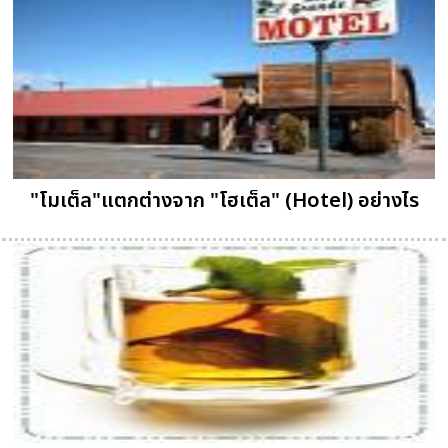
"โมเต็ล"แตกต่างจาก "โฮเต็ล" (Hotel) อย่างไร