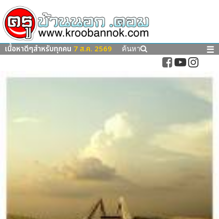
เนื้อหาดีๆสำหรับทุกคน
7 ส.ค. 2569
☰
ค้นหา