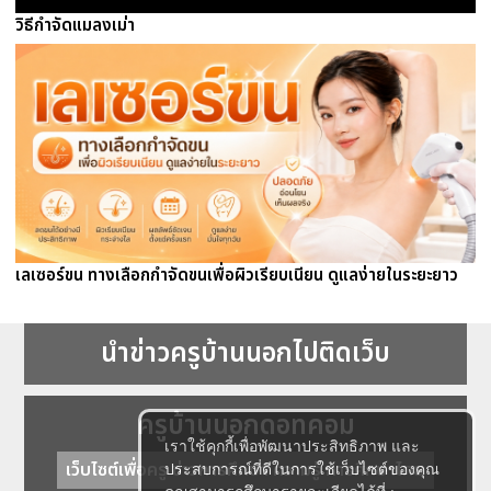
วิธีกำจัดแมลงเม่า
เลเซอร์ขน ทางเลือกกำจัดขนเพื่อผิวเรียบเนียน ดูแลง่ายในระยะยาว
นำข่าวครูบ้านนอกไปติดเว็บ
ครูบ้านนอกดอทคอม
เราใช้คุกกี้เพื่อพัฒนาประสิทธิภาพ และ
เว็บไซต์เพื่อครู ข่าวการศึกษา ความรู้ การศึกษาไทย
ประสบการณ์ที่ดีในการใช้เว็บไซต์ของคุณ