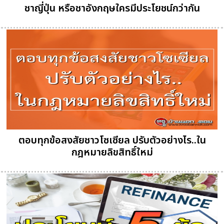
ชาญี่ปุ่น หรือชาอังกฤษใครมีประโยชน์กว่ากัน
ตอบทุกข้อสงสัยชาวโซเซียล ปรับตัวอย่างไร..ใน
กฎหมายลิขสิทธิ์ใหม่