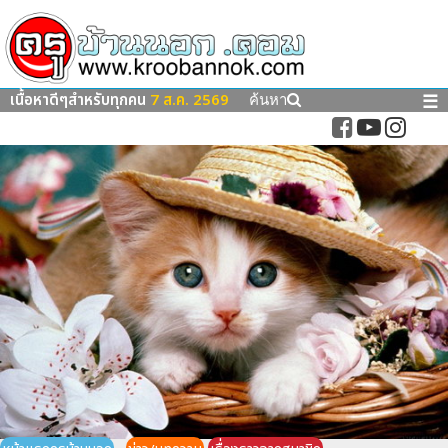
เนื้อหาดีๆสำหรับทุกคน
7 ส.ค. 2569
☰
ค้นหา