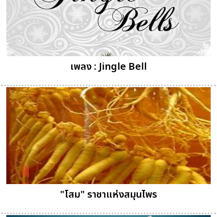
เพลง : Jingle Bell
"โสม" ราชาแห่งสมุนไพร