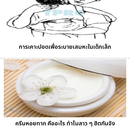
การเคาะปอดเพื่อระบายเสมหะในเด็กเล็ก
ครีมหอยทาก คืออะไร ทำไมสาว ๆ ฮิตกันจัง