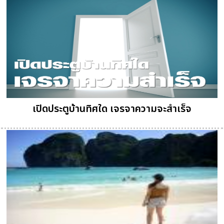
เปิดประตูบ้านทิศใด เจรจาความจะสำเร็จ