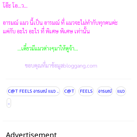
โอ๊ะ โอ...ว...
อารมณ์ แมว นี้เป็น อารมณ์ ที่ แมวจะไม่ทำกับทุกคนค่ะ
แค่กับ อะไร อะไร ที่ พิเศษ พิเศษ เท่านั้น
...เดี๋ยวมีแมวต่างๆมาให้ดูจ้า...
ขอบคุณที่มาข้อมูลbloggang.com
C@T FEELS อารมณ์ แมว ..
C@T
FEELS
อารมณ์
แมว
..
Advertisement