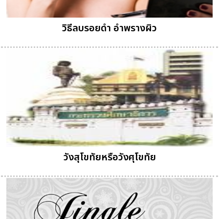
วิธีลบรอยดำ อำพรางผิว
วังสุโขทัยหรือวังศุโขทัย