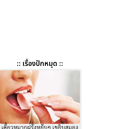
:: เรื่องปักหมุด ::
เคี้ยวหมากฝรั่งหยับๆ เขยิบสมอง