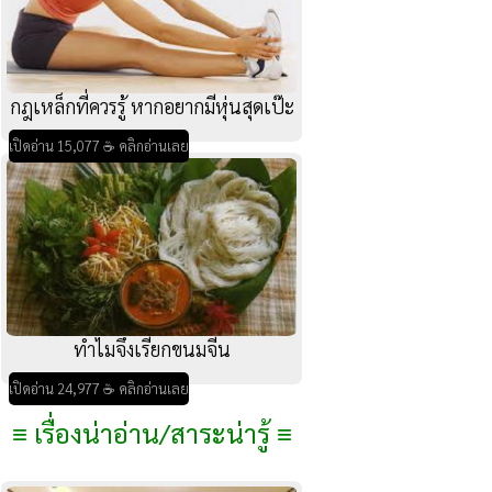
กฎเหล็กที่ควรรู้ หากอยากมีหุ่นสุดเป๊ะ
เปิดอ่าน 15,077 ☕ คลิกอ่านเลย
ทำไมจึงเรียกขนมจีน
เปิดอ่าน 24,977 ☕ คลิกอ่านเลย
≡ เรื่องน่าอ่าน/สาระน่ารู้ ≡