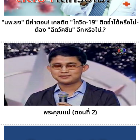
"นพ.ยง" มีคำตอบ! เคยติด "โควิด-19" ติดซ้ำได้หรือไม่-
ต้อง "ฉีดวัคซีน" อีกหรือไม่.?
พระคุณแม่ (ตอนที่ 2)