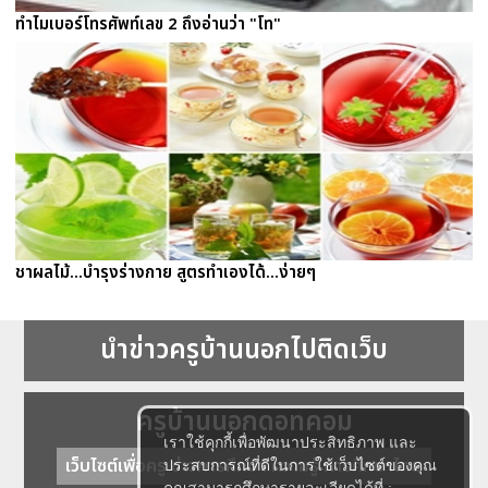
ทำไมเบอร์โทรศัพท์เลข 2 ถึงอ่านว่า "โท"
ชาผลไม้...บำรุงร่างกาย สูตรทำเองได้...ง่ายๆ
นำข่าวครูบ้านนอกไปติดเว็บ
ครูบ้านนอกดอทคอม
เราใช้คุกกี้เพื่อพัฒนาประสิทธิภาพ และ
เว็บไซต์เพื่อครู ข่าวการศึกษา ความรู้ การศึกษาไทย
ประสบการณ์ที่ดีในการใช้เว็บไซต์ของคุณ