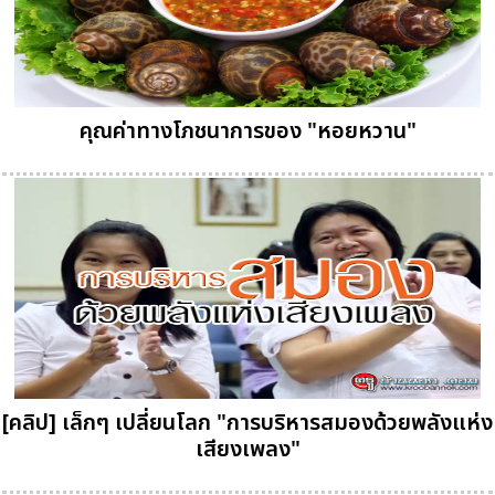
คุณค่าทางโภชนาการของ "หอยหวาน"
[คลิป] เล็กๆ เปลี่ยนโลก "การบริหารสมองด้วยพลังแห่ง
เสียงเพลง"