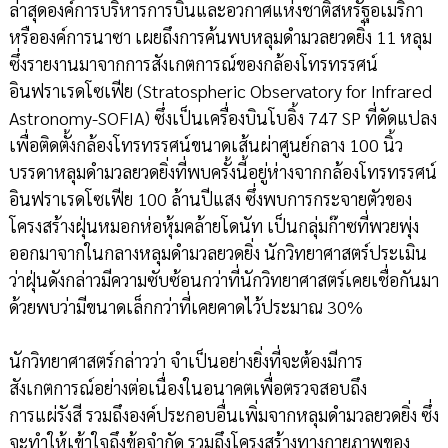
ล่าสุดองค์การบริหารการบินและอวกาศแห่งชาติสหรัฐอเมริกา
หรือองค์การนาซา เผยถึงการค้นพบหลุมดำมวลยวดยิ่ง 11 หลุม
ซึ่งรายงานมาจากการสังเกตการณ์ของกล้องโทรทรรศน์
อินฟราเรดโซเฟีย (Stratospheric Observatory for Infrared
Astronomy-SOFIA) ซึ่งเป็นเครื่องบินโบอิ้ง 747 SP ที่ดัดแปลง
เพื่อติดตั้งกล้องโทรทรรศน์ขนาดเส้นผ่าศูนย์กลาง 100 นิ้ว
บรรดาหลุมดำมวลยวดยิ่งที่พบครั้งนี้อยู่ห่างจากกล้องโทรทรรศน์
อินฟราเรดโซเฟีย 100 ล้านปีแสง ซึ่งพบการกระจายตัวของ
โครงสร้างฝุ่นหมอกห่อหุ้มคล้ายโดนัท เป็นกลุ่มก๊าซที่พวยพุ่ง
ออกมาจากในกลางหลุมดำมวลยวดยิ่ง นักวิทยาศาสตร์ประเมิน
ว่าฝุ่นดังกล่าวมีความซับซ้อนกว่าที่นักวิทยาศาสตร์เคยเชื่อกันมา
ด้วยพบว่ามีขนาดเล็กกว่าที่เคยคาดไว้ประมาณ 30%
นักวิทยาศาสตร์กล่าวว่า จำเป็นอย่างยิ่งที่จะต้องมีการ
สังเกตการณ์อย่างต่อเนื่องในอนาคตเพื่อตรวจสอบถึง
การแผ่รังสี รวมถึงองค์ประกอบอื่นเพิ่มจากหลุมดำมวลยวดยิ่ง ซึ่ง
จะทำให้เข้าใจถึงข้อจำกัด รวมถึงโครงสร้างทางกายภาพของ