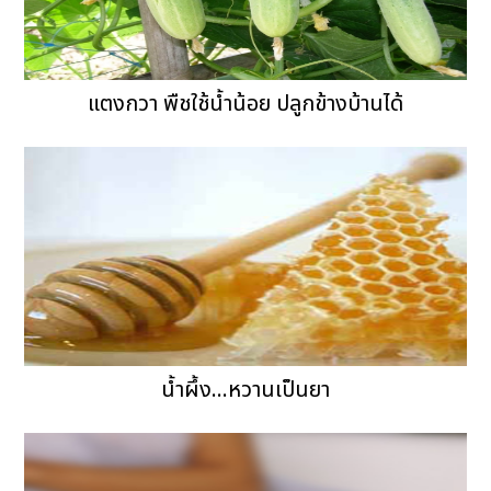
แตงกวา พืชใช้น้ำน้อย ปลูกข้างบ้านได้
น้ำผึ้ง...หวานเป็นยา