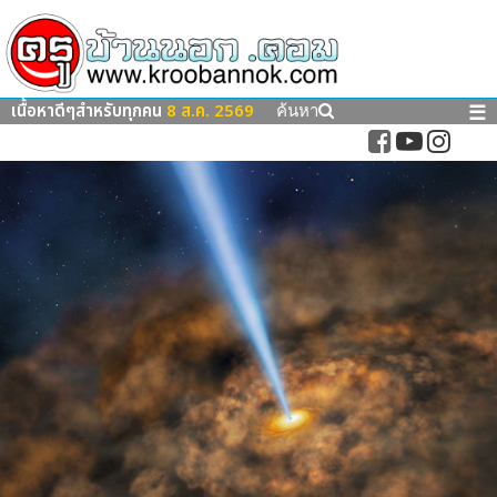
เนื้อหาดีๆสำหรับทุกคน
8 ส.ค. 2569
☰
ค้นหา