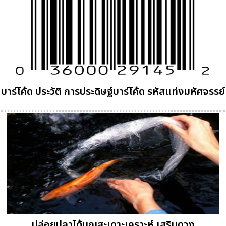
บาร์โค้ด ประวัติ การประดิษฐ์บาร์โค้ด รหัสแท่งมหัศจรรย์
ปล่อยปลาได้บุญสะเดาะเคราะห์ เสริมดวง