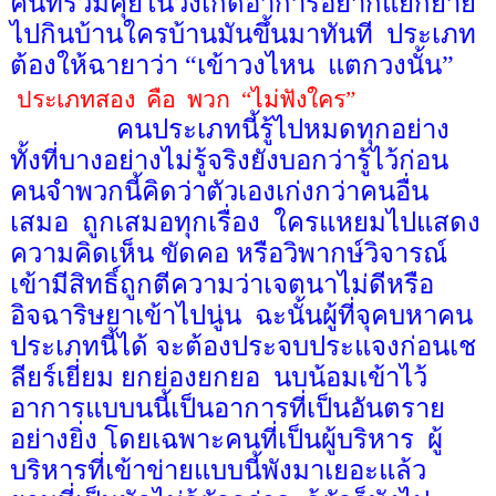
คนที่ร่วมคุยในวงเกิดอาการอยากแยกย้าย
ไปกินบ้านใครบ้านมันขึ้นมาทันที
ประเภท
ต้องให้ฉายาว่า
“
เข้าวงไหน
แตกวงนั้น
”
ประเภทสอง
คือ
พวก
“
ไม่ฟังใคร
”
คนประเภทนี้รู้ไปหมดทุกอย่าง
ทั้งที่บางอย่างไม่รู้จริงยังบอกว่ารู้ไว้ก่อน
คนจำพวกนี้คิดว่าตัวเองเก่งกว่าคนอื่น
เสมอ
ถูกเสมอทุกเรื่อง
ใครแหยมไปแสดง
ความคิดเห็น ขัดคอ หรือวิพากษ์วิจารณ์
เข้ามีสิทธิ์ถูกตีความว่าเจตนาไม่ดีหรือ
อิจฉาริษยาเข้าไปนู่น
ฉะนั้นผู้ที่จุคบหาคน
ประเภทนี้ได้ จะต้องประจบประแจงก่อนเช
ลียร์เยี่ยม ยกย่องยกยอ
นบน้อมเข้าไว้
อาการแบบนนี้เป็นอาการที่เป็นอันตราย
อย่างยิ่ง โดยเฉพาะคนที่เป็นผู้บริหาร
ผู้
บริหารที่เข้าข่ายแบบนี้พังมาเยอะแล้ว