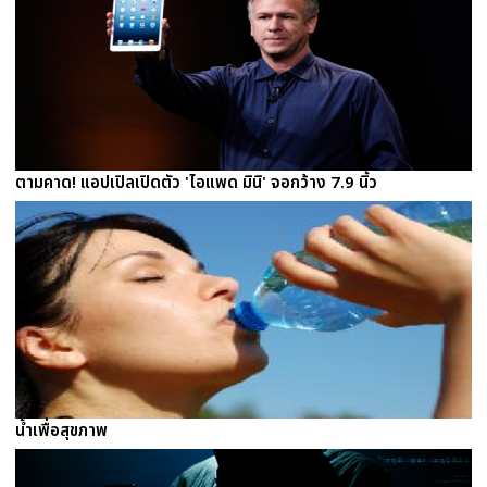
ตามคาด! แอปเปิลเปิดตัว 'ไอแพด มินิ' จอกว้าง 7.9 นิ้ว
น้ำเพื่อสุขภาพ