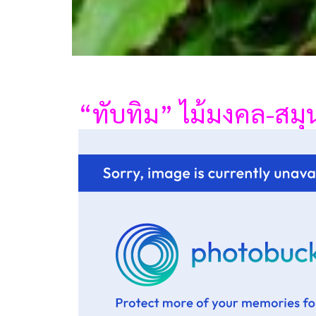
“ทับทิม” ไม้มงคล-สม