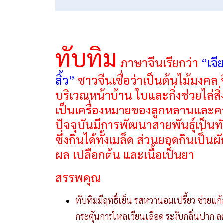
ทับทิม
ภาษาจีนเรียกว่า
“เจี
ลิ้ว”
ชาวจีนเชื่อว่าเป็นต้นไม้มงคล 
บริเวณหน้าบ้าน ใบและกิ่งช่วยไล่สิ่
เป็นเครื่องหมายของลูกหลานและค
ปัจจุบันมีการพัฒนาสายพันธุ์เป็นทับ
ซึ่งกินได้ทั้งเมล็ด ส่วนยอดกินเป็่น
ผล เปลือกต้น และเนื้อเป็๋นยา
สรรพคุณ
ทับทิมมีฤทธิ์เย็น รสหวานอมเปรี้ยว ช่วยแ
กระตุ้นการไหลเวียนเลือด ระงับกลิ่นปาก