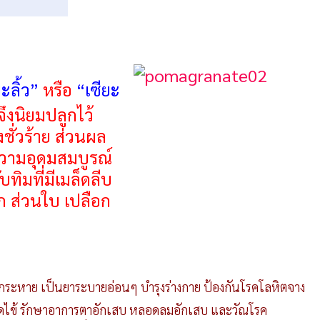
ยะลิ้ว”
หรือ
“เซียะ
จึงนิยมปลูกไว้
งชั่วร้าย ส่วนผล
วามอุดมสมบูรณ์
ทิมที่มีเมล็ดลีบ
ผัก ส่วนใบ เปลือก
ก้กระหาย เป็นยาระบายอ่อนๆ บำรุงร่างกาย ป้องกันโรคโลหิตจาง
 ลดไข้ รักษาอาการตาอักเสบ หลอดลมอักเสบ และวัณโรค