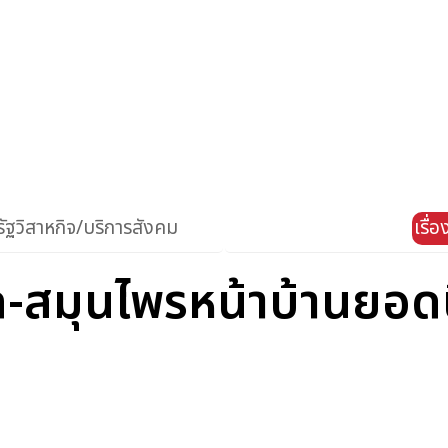
ัฐวิสาหกิจ/บริการสังคม
เรื่
ล-สมุนไพรหน้าบ้านยอด