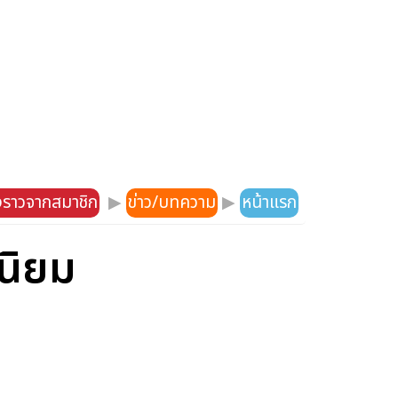
องราวจากสมาชิก
▶
ข่าว/บทความ
▶
หน้าแรก
นิยม