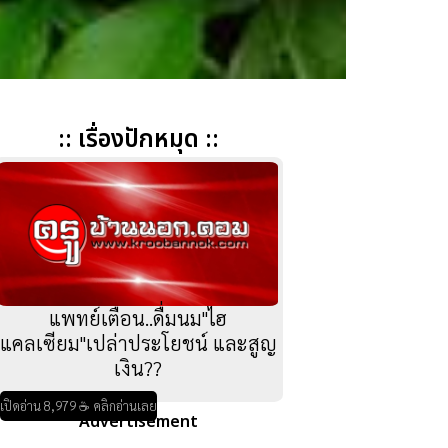
:: เรื่องปักหมุด ::
แพทย์เตือน..ดื่มนม"ไฮ
แคลเซียม"เปล่าประโยชน์ และสูญ
เงิน??
เปิดอ่าน 8,979 ☕ คลิกอ่านเลย
Advertisement