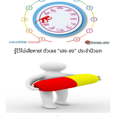
รู้ไว้ไม่เสียหาย! ตัวเลข "เฮง-ชง" ประจำปีวอก