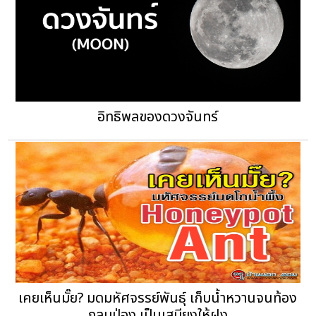
อิทธิพลของดวงจันทร์
เคยเห็นมั๊ย? มดมหัศจรรย์พันธุ์ เก็บน้ำหวานจนท้อง
กลมป่อง เป็นเสบียงให้ฝูง