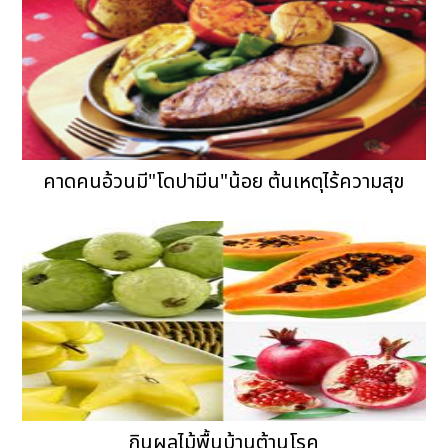
คาดคนอ้วนมี"โดปามีน"น้อย ต้นเหตุไร้ความสุข
กินผลไม้พื้นบ้านต้านโรค