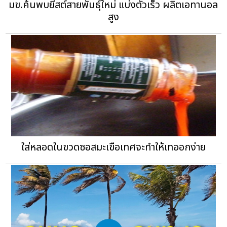
มข.ค้นพบยีสต์สายพันธุ์ใหม่ แบ่งตัวเร็ว ผลิตเอทานอล
สูง
ใส่หลอดในขวดซอสมะเขือเทศจะทำให้เทออกง่าย