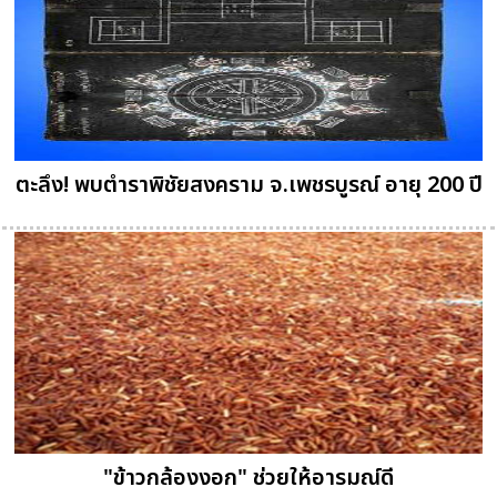
ตะลึง! พบตำราพิชัยสงคราม จ.เพชรบูรณ์ อายุ 200 ปี
"ข้าวกล้องงอก" ช่วยให้อารมณ์ดี