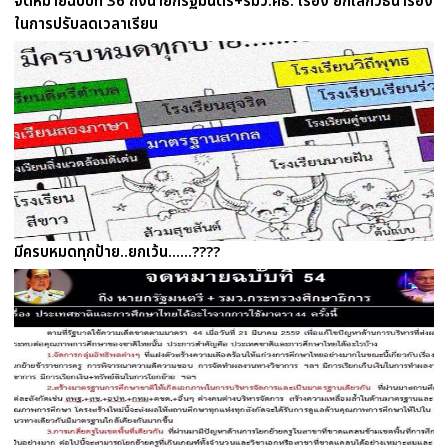
จดหมายฉบับที่ 36 ถึงนายกรัฐมนตรี+รมว.ศธ. เรื่อง ยกเลิกวิธีนำร่อง
ในการปรับลดเวลาเรียน
มีครบหมดทุกป้าย..ยกเว้น......????