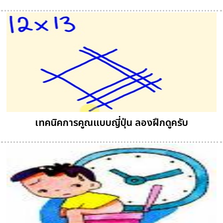
เทคนิคการคูณแบบญี่ปุ่น ลองฝึกดูครับ