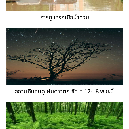
การดูแลรถเมื่อน้ำท่วม
สถานที่นอนดู ฝนดาวตก ชัด ๆ 17-18 พ.ย.นี้