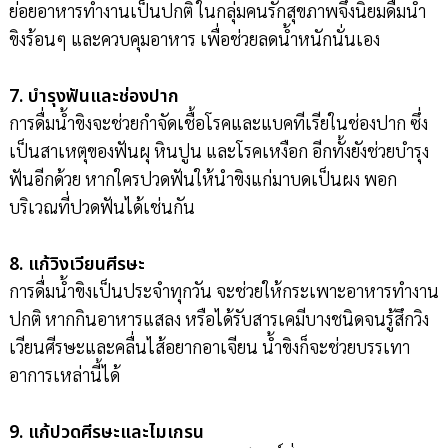
ย่อยอาหารทำงานเป็นปกติ ในกลุ่มคนรักสุขภาพจึงนิยมดื่มน้ำ
ขิงร้อนๆ และควบคุมอาหาร เพื่อช่วยลดน้ำหนักนั่นเอง
7. บำรุงฟันและช่องปาก
การดื่มน้ำขิงจะช่วยกำจัดเชื้อโรคและแบคทีเรียในช่องปาก ซึ่ง
เป็นสาเหตุของฟันผุ หินปูน และโรคเหงือก อีกทั้งยังช่วยบำรุง
ฟันอีกด้วย หากใครปวดฟันให้นำขิงแก่มาบดเป็นผง พอก
บริเวณที่ปวดฟันได้เช่นกัน
8. แก้วิงเวียนศีรษะ
การดื่มน้ำขิงเป็นประจำทุกวัน จะช่วยให้กระเพาะอาหารทำงาน
ปกติ หากกินอาหารแสลง หรือได้รับสารเคมีบางชนิดจนรู้สึกวิง
เวียนศีรษะและคลื่นไส้อยากอาเจียน น้ำขิงก็จะช่วยบรรเทา
อาการเหล่านี้ได้
9. แก้ปวดศีรษะและไมเกรน