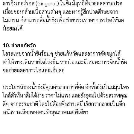
สารจิงเกอร์รอล (Gingerol) ในขิง มีฤทธิ์ที่ช่วยลดความปวด
เมื่อยของกล้ามเนื้อส่วนต่างๆ และหากรู้สึกปวดศีรษะจาก
ไมเกรน ก็สามารถดื่มน้ำขิงเพื่อช่วยบรรเทาอาการปวดให้ลด
น้อยลงได้
10. ช่วยแก้หวัด
ไอระเหยจากน้ำขิงร้อนๆ ช่วยแก้หวัดและอาการคัดจมูกได้
ทำให้ทางเดินหายใจโล่งขึ้น หากไอและมีเสมหะ การจิบน้ำขิง
จะช่วยลดอาการไอและเจ็บคอ
ประโยชน์ของน้ำขิงมีคุณค่ามากกว่าที่คิด อีกทั้งยังเป็นสมุนไพร
ใกล้ตัวที่หาดื่มได้ง่าย ราคาไม่แพง และยังอุดมไปด้วยสรรพคุณ
ดีๆ จากธรรมชาติ โดยไม่ต้องพึ่งสารเคมี เรียกว่ากลายเป็นอีก
หนึ่งทางเลือกของคนรักสุขภาพเลยทีเดียว