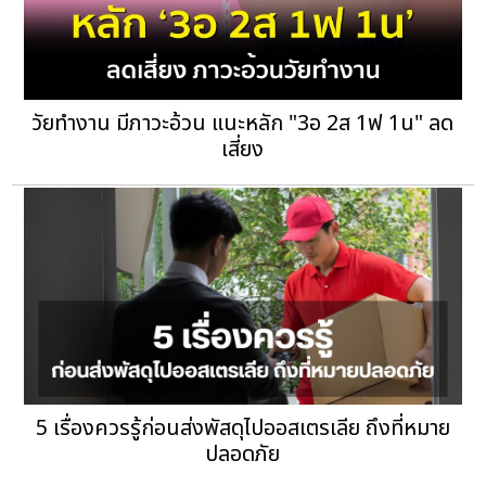
วัยทำงาน มีภาวะอ้วน แนะหลัก "3อ 2ส 1ฟ 1น" ลด
เสี่ยง
5 เรื่องควรรู้ก่อนส่งพัสดุไปออสเตรเลีย ถึงที่หมาย
ปลอดภัย