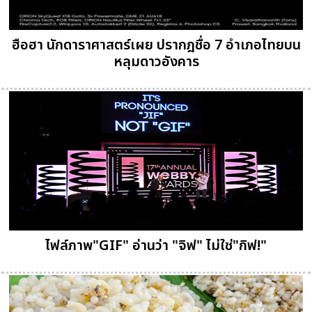
ฮือฮา นักดาราศาสตร์เผย ปรากฎชื่อ 7 อำเภอไทยบน
หลุมดาวอังคาร
ไฟล์ภาพ"GIF" อ่านว่า "จิฟ" ไม่ใช่"กิฟ!"