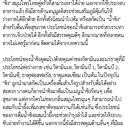
"ขิง" สมุนไพรไทยคู่ครัวที่สามารถหาได้ง่าย นอกจากใช้ประกอบ
อาหารแล้ว ยังมีสารต้านอนุมูลอิสระช่วยเสริมภูมิคุ้มกันให้
ร่างกายได้อีกด้วย อีกทั้งยังนิยมนำไปต้ม หรือสกัดเป็น "น้ำขิง"
สำหรับดื่มเพื่อสุขภาพ ประโยชน์ของน้ำขิงสามารถช่วยบรรเทา
อาการเจ็บป่วยได้ อีกทั้งยังมีสรรพคุณดีๆ อีกมากมายที่หลายคน
อาจไม่เคยรู้มาก่อน ติดตามได้จากบทความนี้
ประโยชน์ของน้ำขิงอุดมไปด้วยคุณค่าของวิตามินและแร่ธาตุที่มี
ประโยชน์ต่อร่างกาย เช่น วิตามินเอ, วิตามินบี 1, วิตามินบี 2,
วิตามินซี, ธาตุฟอสฟอรัส, ธาตุแคลเซียม เป็นต้น ในปัจจุบัน
"ขิง" ถูกนำมาสกัดเป็นเครื่องดื่มสำเร็จรูปสำหรับดื่มได้อย่าง
สะดวก บางคนก็อาจนำขิงมาต้มเป็นเมนูน้ำขิงร้อนๆ เพื่อ
สุขภาพ แต่หากใครไม่ชอบกลิ่นสมุนไพรฉุนๆ ก็สามารถนำไป
ผสมกับน้ำผึ้งเพิ่มรสชาติหอมหวานก็ได้เช่นกัน ซึ่งประโยชน์
ของการดื่มน้ำขิงผสมน้ำผึ้งจะช่วยบำรุงลำไส้ และช่วยให้ระบบ
ขับถ่ายทำงานได้ดีขึ้น นอกจากนี้ยังมีสรรพคุณด้านอื่นๆ ที่มีผล