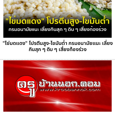
"ไข่มดแดง" โปรตีนสูง-ไขมันต่ำ กรมอนามัยแนะ เลี่ยง
กินสุก ๆ ดิบ ๆ เสี่ยงท้องร่วง