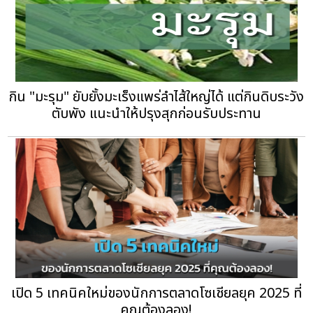
กิน "มะรุม" ยับยั้งมะเร็งแพร่ลำไส้ใหญ่ได้ แต่กินดิบระวัง
ตับพัง แนะนำให้ปรุงสุกก่อนรับประทาน
เปิด 5 เทคนิคใหม่ของนักการตลาดโซเชียลยุค 2025 ที่
คุณต้องลอง!