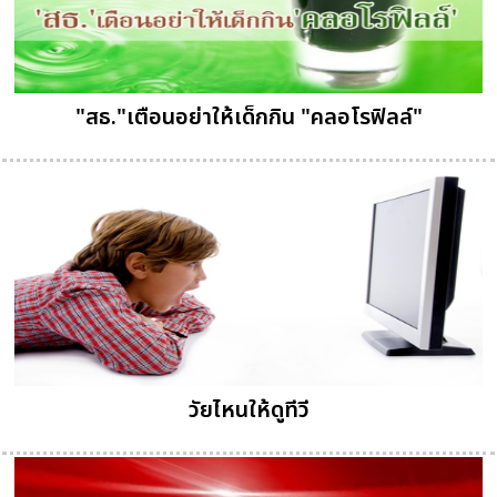
"สธ."เตือนอย่าให้เด็กกิน "คลอโรฟิลล์"
วัยไหนให้ดูทีวี