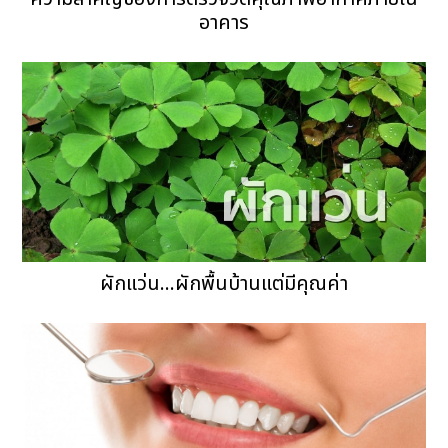
อาคาร
ผักแว่น...ผักพื้นบ้านแต่มีคุณค่า