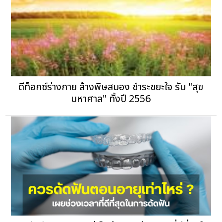
ดีท็อกซ์ร่างกาย ล้างพิษสมอง ชำระขยะใจ รับ "สุข
มหาศาล" ทั้งปี 2556