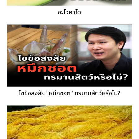
อะโวคาโด
ไขข้อสงสัย "หมึกชอต" ทรมานสัตว์หรือไม่?