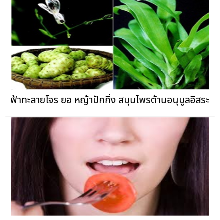
ฟ้าทะลายโจร ยอ หญ้าปักกิ่ง สมุนไพรต้านอนุมูลอิสระ