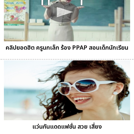
คลิปยอดฮิต ครูนกเล็ก ร้อง PPAP สอนเด็กนักเรียน
แว่นกันแดดแฟชั่น สวย เสี่ยง