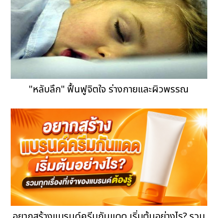
"หลับลึก" ฟื้นฟูจิตใจ ร่างกายและผิวพรรณ
อยากสร้างแบรนด์ครีมกันแดด เริ่มต้นอย่างไร? รวม