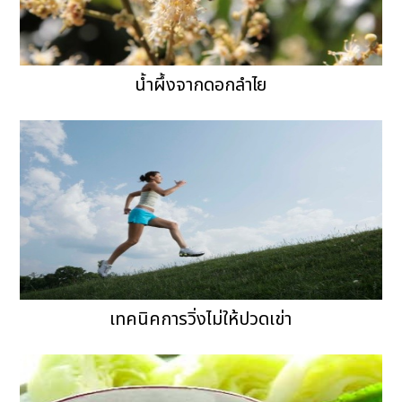
น้ำผึ้งจากดอกลำไย
เทคนิคการวิ่งไม่ให้ปวดเข่า