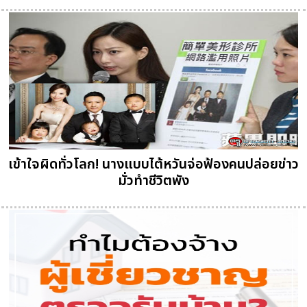
เข้าใจผิดทั่วโลก! นางแบบไต้หวันจ่อฟ้องคนปล่อยข่าว
มั่วทำชีวิตพัง