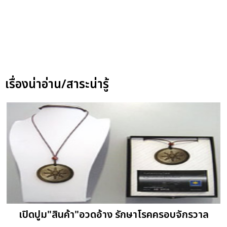
เรื่องน่าอ่าน/สาระน่ารู้
เปิดปูม"สินค้า"อวดอ้าง รักษาโรคครอบจักรวาล