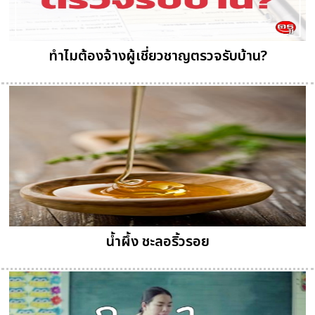
ทำไมต้องจ้างผู้เชี่ยวชาญตรวจรับบ้าน?
น้ำผึ้ง ชะลอริ้วรอย