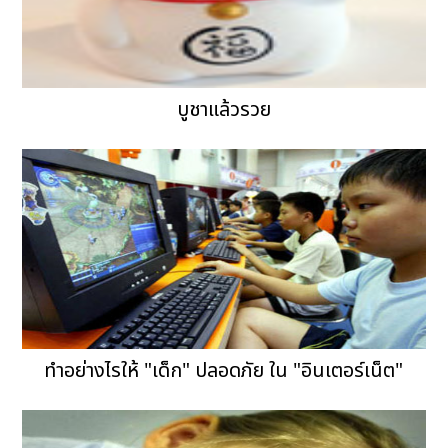
บูชาแล้วรวย
ทำอย่างไรให้ "เด็ก" ปลอดภัย ใน "อินเตอร์เน็ต"