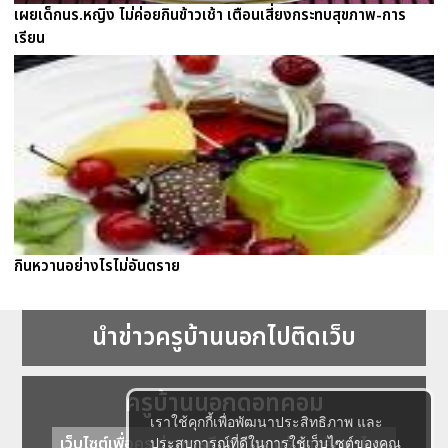
เผยเด็กนร.หญิง ไม่ค่อยกินข้าวเช้า เตือนเสี่ยงกระทบสุขภาพ-การ
เรียน
กินหวานอย่างไรไม่อันตราย
นำข่าวครูบ้านนอกไปติดเว็บ
ครูบ้านนอกดอทคอม
เราใช้คุกกี้เพื่อพัฒนาประสิทธิภาพ และ
เว็บไซต์เพื่อครู ข่าวการศึกษา ความรู้ การศึกษาไทย
ประสบการณ์ที่ดีในการใช้เว็บไซต์ของคุณ