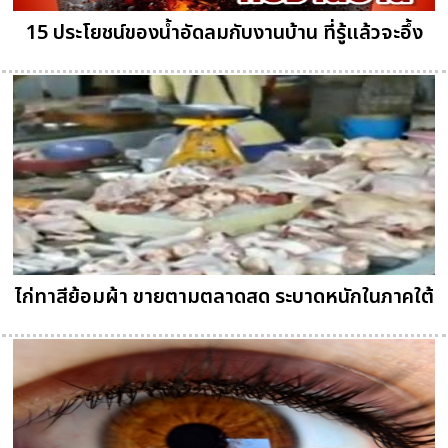
15 ประโยชน์ของน้ำอัดลมกับงานบ้าน ที่รู้แล้วจะอึ้ง
ไก่ทาสีย้อมผ้า ขายตามตลาดสด ระบาดหนักในภาคใต้