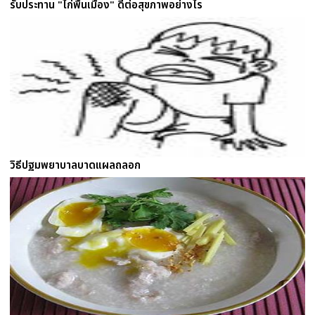
รับประทาน "ไก่พื้นเมือง" ดีต่อสุขภาพอย่างไร
วิธีปฐมพยาบาลบาดแผลถลอก