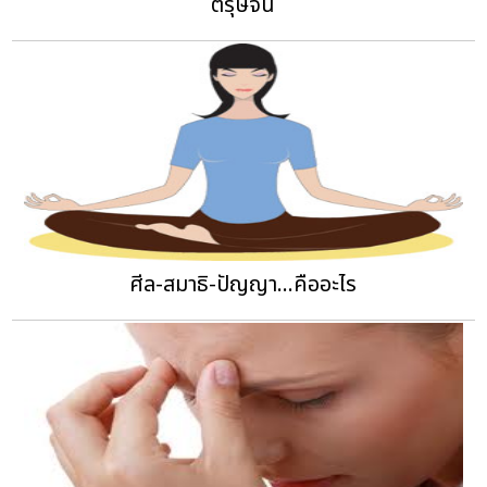
ตรุษจีน
ศีล-สมาธิ-ปัญญา...คืออะไร