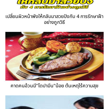
เปลี่ยนผิวหน้าพังให้กลับมาสวยปังกับ 4 การรักษาฝ้า
อย่างถูกวิธี
คาดคนอ้วนมี"โดปามีน"น้อย ต้นเหตุไร้ความสุข