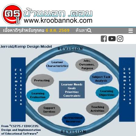
เนื้อหาดีๆสำหรับทุกคน
6 ส.ค. 2569
☰
ค้นหา