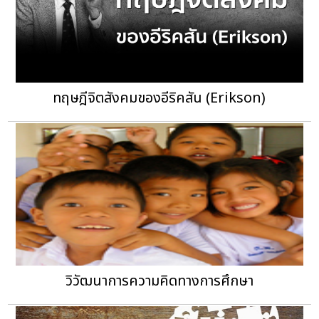
ทฤษฎีจิตสังคมของอีริคสัน (Erikson)
วิวัฒนาการความคิดทางการศึกษา