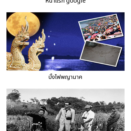
หน้าแรก google
บั้งไฟพญานาค