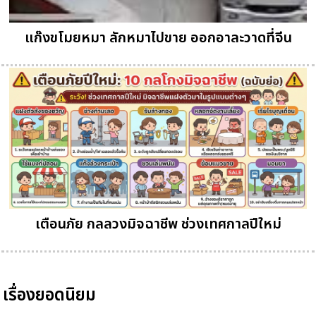
แก๊งขโมยหมา ลักหมาไปขาย ออกอาละวาดที่จีน
เตือนภัย กลลวงมิจฉาชีพ ช่วงเทศกาลปีใหม่
เรื่องยอดนิยม