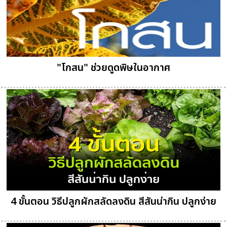
"โกสน" ช่วยดูดพิษในอากาศ
4 ขั้นตอน วิธีปลูกผักสลัดลงดิน สีสันน่ากิน ปลูกง่าย