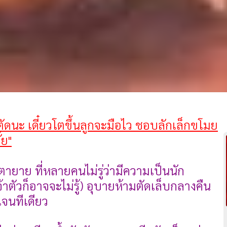
ตัดนะ เดี๋ยวโตขึ้นลูกจะมือไว ชอบลักเล็กขโมย
้ย"
าตายาย ที่หลายคนไม่รู่ว่ามีความเป็นนัก
จ้าตัวก็อาจจะไม่รู้) อุบายห้ามตัดเล็บกลางคืน
เจนทีเดียว