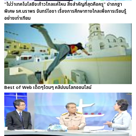
"ไม่ว่าเทคโนโลยีจะก้าวไกลแค่ไหน สิ่งสำคัญที่สุดคือครู" ปาถกฐา
พิเศษ รศ.นราพร จันทร์โอชา เรื่องการศึกษาทางไกลเพื่อการเรียนรู้
อย่างเท่าเทียม
Best of Web เด็ดๆโดนๆ คลิปบนโลกออนไลน์