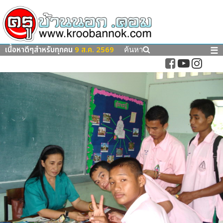
เนื้อหาดีๆสำหรับทุกคน
9 ส.ค. 2569
☰
ค้นหา