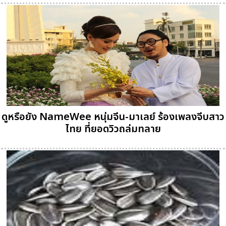
ดูหรือยัง NameWee หนุ่มจีน-มาเลย์ ร้องเพลงจีบสาว
ไทย ที่ยอดวิวถล่มทลาย