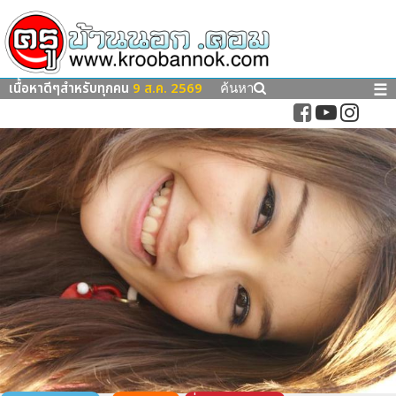
เนื้อหาดีๆสำหรับทุกคน
9 ส.ค. 2569
☰
ค้นหา