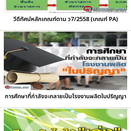
วีดีทัศน์หลักเกณฑ์ตาม ว7/2558 (เกณฑ์ PA)
การศึกษาที่กำลังจะกลายเป็นโรงงานผลิตใบปริญญา