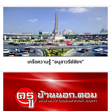
เกร็ดความรู้ "อนุสาวรีย์ชัยฯ"