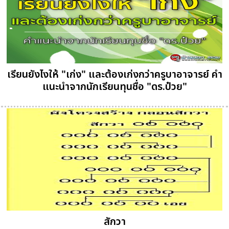
เรียนยังไงให้ "เก่ง" และต้องเก่งกว่าครูบาอาจารย์ คำ
แนะนำจากนักเรียนทุนชื่อ "ดร.ป๋วย"
สักวา