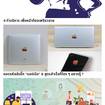
4 ท่าบริหาร เพื่อหน้าท้องเพรียวสวย
ถอดรหัสลับบิ๊ก "แอปเปิล" 6 สูตรสำเร็จที่ใคร ๆ อยากรู้ ?