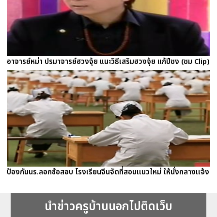
อาจารย์หม่า ปรมาจารย์ฮวงจุ้ย แนะวิธีเสริมฮวงจุ้ย แก้ปีชง (ชม Clip)
ป้องกันนร.ลอกข้อสอบ โรงเรียนจีนจัดที่สอบเเนวใหม่ ให้นั่งกลางเเจ้ง
นำข่าวครูบ้านนอกไปติดเว็บ