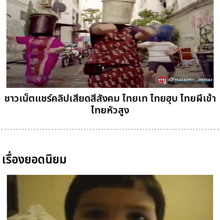
ชาวเน็ตแชร์คลิปเสียดสีสังคม ไทยเท ไทยฮุบ ไทยผีเข้า
ไทยหัวสูง
เรื่องยอดนิยม