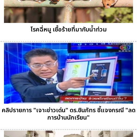
โรคฉี่หนู เชื้อร้ายที่มากับน้ำท่วม
คลิปรายการ "เจาะข่าวเด่น" ดร.ชินภัทร ชี้แจงกรณี "ลด
การบ้านนักเรียน"