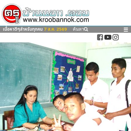
เนื้อหาดีๆสำหรับทุกคน
7 ส.ค. 2569
☰
ค้นหา