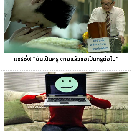
แชร์ซึ้ง! "ฉันเป็นครู ตายแล้วขอเป็นครูต่อไป"