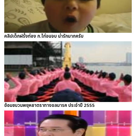
คลิปเด็กฝรั่งท่อง ก.ไก่จนจบ น่ารักมากครับ
ซ้อมขบวนพยุหยาตราทางชลมารค ประจำปี 2555