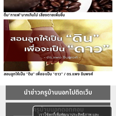
ดื่ม"กาแฟ"มากเกินไป เสี่ยงตายเพิ่มขึ้น
สอนลูกให้เป็น "ดิน" เพื่อจะเป็น "ดาว" / ดร.แพง ชินพงศ์
นำข่าวครูบ้านนอกไปติดเว็บ
ครูบ้านนอกดอทคอม
เราใช้คุกกี้เพื่อพัฒนาประสิทธิภาพ และ