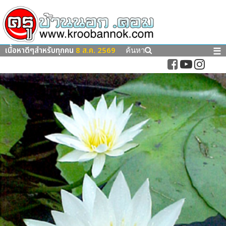
เนื้อหาดีๆสำหรับทุกคน
8 ส.ค. 2569
☰
ค้นหา