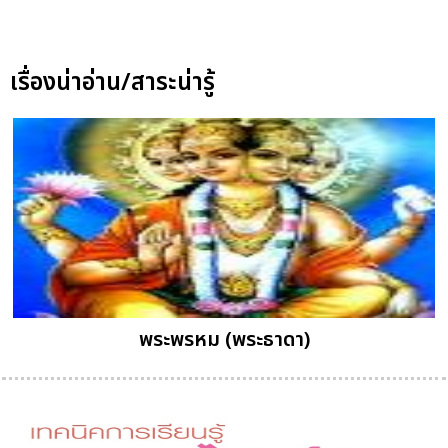
เรื่องน่าอ่าน/สาระน่ารู้
พระพรหม (พระธาดา)