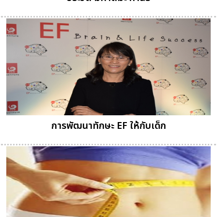
การพัฒนาทักษะ EF ให้กับเด็ก