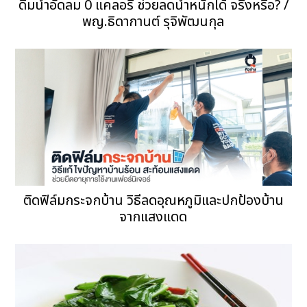
ดื่มน้ำอัดลม 0 แคลอรี่ ช่วยลดน้ำหนักได้ จริงหรือ? /
พญ.ธิดากานต์ รุจิพัฒนกุล
ติดฟิล์มกระจกบ้าน วิธีลดอุณหภูมิและปกป้องบ้าน
จากแสงแดด