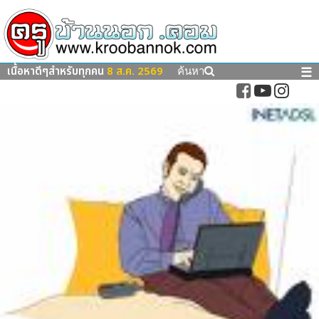
เนื้อหาดีๆสำหรับทุกคน
8 ส.ค. 2569
☰
ค้นหา