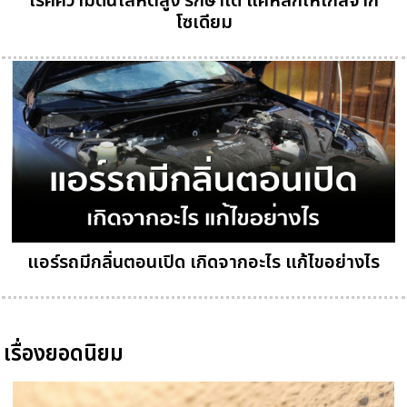
โรคความดันโลหิตสูง รักษาได้ แค่หลีกให้ไกลจาก
โซเดียม
แอร์รถมีกลิ่นตอนเปิด เกิดจากอะไร แก้ไขอย่างไร
เรื่องยอดนิยม