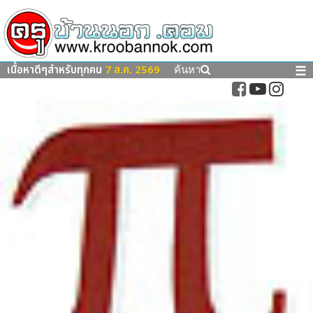
เนื้อหาดีๆสำหรับทุกคน
7 ส.ค. 2569
☰
ค้นหา