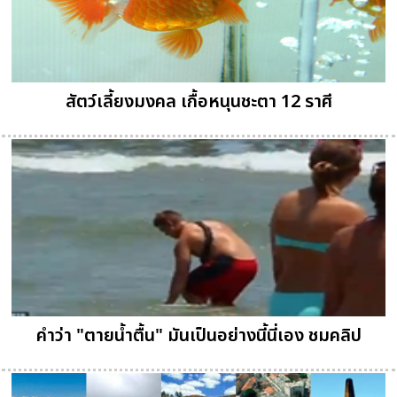
สัตว์เลี้ยงมงคล เกื้อหนุนชะตา 12 ราศี
คำว่า "ตายน้ำตื้น" มันเป็นอย่างนี้นี่เอง ชมคลิป