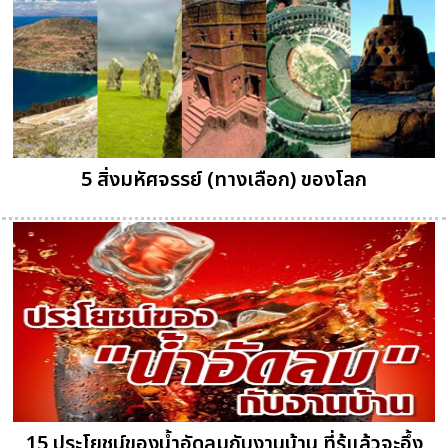
5 สิ่งมหัศจรรย์ (ทางเลือก) ของโลก
15 ประโยชน์ของน้ำอัดลมกับงานบ้าน ที่รู้แล้วจะอึ้ง