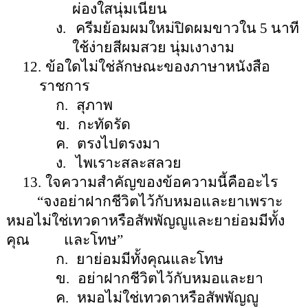
ผ่องใสนุ่มเนียน
ง.
ครีมย้อมผมใหม่ปิดผมขาวใน
5
นาที
ใช้ง่ายสีผมสวย นุ่มเงางาม
12.
ข้อใด
ไม่ใช่
ลักษณะของภาษาหนังสือ
ราชการ
ก.
สุภาพ
ข.
กะทัดรัด
ค.
ตรงไปตรงมา
ง.
ไพเราะสละสลวย
13.
ใจความสำคัญของข้อความนี้คืออะไร
“
จงอย่าฝากชีวิตไว้กับหมอและยาเพราะ
หมอไม่ใช่เทวดาหรือสัพพัญญูและยาย่อมมีทั้ง
คุณ
และโทษ
”
ก.
ยาย่อมมีทั้งคุณและโทษ
ข.
อย่าฝากชีวิตไว้กับหมอและยา
ค.
หมอไม่ใช่เทวดาหรือสัพพัญญู