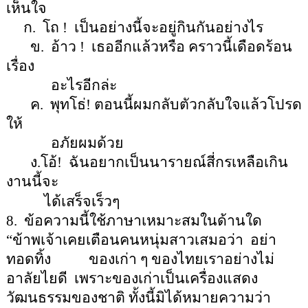
เห็นใจ
ก.
โถ
!
เป็นอย่างนี้จะอยู่กินกันอย่างไร
ข.
อ้าว
!
เธออีกแล้วหรือ คราวนี้เดือดร้อน
เรื่อง
อะไรอีกล่ะ
ค.
พุทโธ่
!
ตอนนี้ผมกลับตัวกลับใจแล้วโปรด
ให้
อภัยผมด้วย
ง.โอ้
!
ฉันอยากเป็นนารายณ์สี่กรเหลือเกิน
งานนี้จะ
ได้เสร็จเร็วๆ
8.
ข้อความนี้ใช้ภาษาเหมาะสมในด้านใด
“
ข้าพเจ้าเคยเตือนคนหนุ่มสาวเสมอว่า
อย่า
ทอดทิ้ง
ของเก่า ๆ ของไทยเราอย่างไม่
อาลัยไยดี
เพราะของเก่าเป็นเครื่องแสดง
วัฒนธรรมของชาติ ทั้งนี้มิได้หมายความว่า