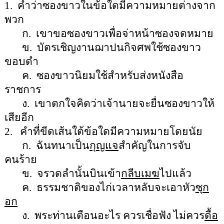
1.
คำว่าซองขาวในข้อใดมีความหมายต่างจาก
พวก
ก.
เขาขอซองขาวเพื่อจ่าหน้าซองจดหมาย
ข.
บัตรเชิญงานฌาปนกิจศพใช้ซองขาว
ขอบดำ
ค.
ซองขาวนิยมใช้สำหรับส่งหนังสือ
ราชการ
ง.
เขาตกใจคิดว่าเจ้านายจะยื่นซองขาวให้
เสียอีก
2.
คำที่ขีดเส้นใต้ข้อใดมีความหมายโดยนัย
ก.
ฉันทนาเป็น
กุญแจ
สำคัญในการจับ
คนร้าย
ข.
จรวดลำนั้นบินเข้า
กลีบเมฆ
ไปแล้ว
ค.
ธรรมชาติของไก่เวลาหลับจะเอาหัว
ซุก
อก
ง.
พระท่านเตือนอะไร ควรเชื่อฟัง ไม่ควร
ดื้อ