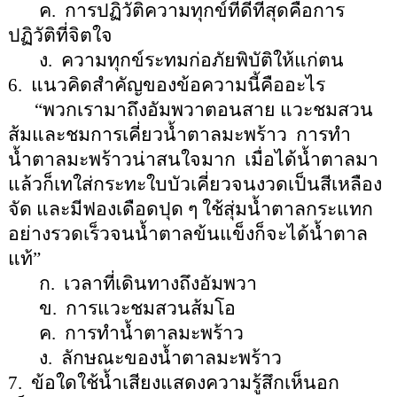
ค.
การปฏิวัติความทุกข์ที่ดีที่สุดคือการ
ปฏิวัติที่จิตใจ
ง.
ความทุกข์ระทมก่อภัยพิบัติให้แก่ตน
6.
แนวคิดสำคัญของข้อความนี้คืออะไร
“
พวกเรามาถึงอัมพวาตอนสาย แวะชมสวน
ส้มและชมการเคี่ยวน้ำตาลมะพร้าว
การทำ
น้ำตาลมะพร้าวน่าสนใจมาก
เมื่อได้น้ำตาลมา
แล้วก็เทใส่กระทะใบบัวเคี่ยวจนงวดเป็นสีเหลือง
จัด และมีฟองเดือดปุด ๆ ใช้สุ่มน้ำตาลกระแทก
อย่างรวดเร็วจนน้ำตาลข้นแข็งก็จะได้น้ำตาล
แท้
”
ก.
เวลาที่เดินทางถึงอัมพวา
ข.
การแวะชมสวนส้มโอ
ค.
การทำน้ำตาลมะพร้าว
ง.
ลักษณะของน้ำตาลมะพร้าว
7.
ข้อใดใช้น้ำเสียงแสดงความรู้สึกเห็นอก