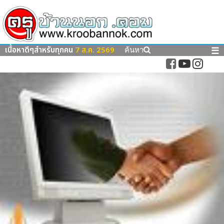
เนื้อหาดีๆสำหรับทุกคน
7 ส.ค. 2569
☰
ค้นหา