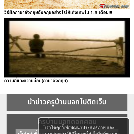
วิธีฝึกภาษาอังกฤษอังกฤษอย่างไรให้เก่งเทพใน 1-3 เดือน!!!
ความถี่และความบ่อย(ภาษาอังกฤษ)
นำข่าวครูบ้านนอกไปติดเว็บ
ครูบ้านนอกดอทคอม
เราใช้คุกกี้เพื่อพัฒนาประสิทธิภาพ และ
เว็บไซต์เพื่อครู ข่าวการศึกษา ความรู้ การศึกษาไทย
ประสบการณ์ที่ดีในการใช้เว็บไซต์ของคุณ