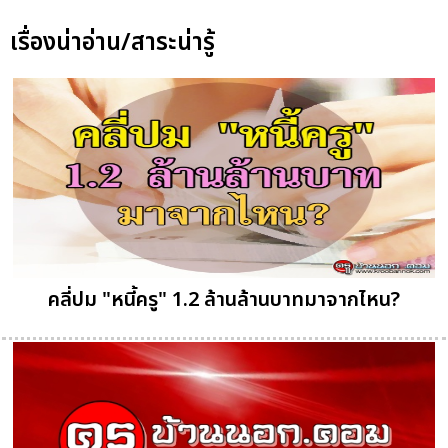
เรื่องน่าอ่าน/สาระน่ารู้
คลี่ปม "หนี้ครู" 1.2 ล้านล้านบาทมาจากไหน?