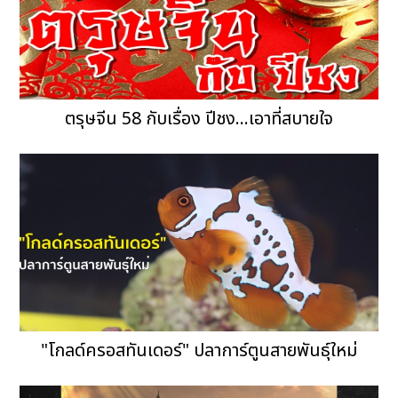
ตรุษจีน 58 กับเรื่อง ปีชง...เอาที่สบายใจ
"โกลด์ครอสทันเดอร์" ปลาการ์ตูนสายพันธุ์ใหม่