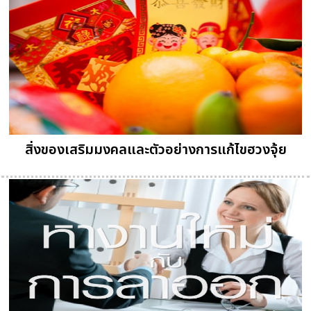
สิ่งของเสริมมงคลและตัวอย่างการแก้ไขฮวงจุ้ย