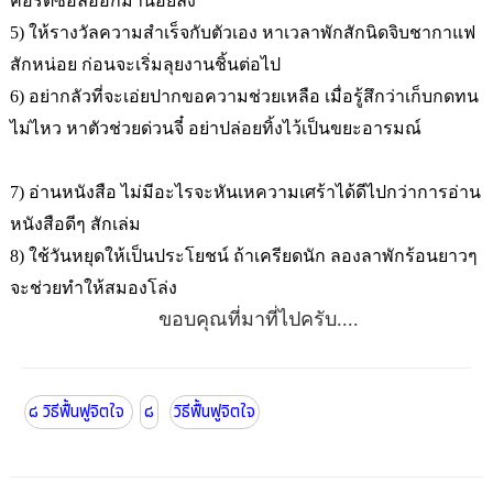
คอร์ติซอลออกมาน้อยลง
5)
ให้รางวัลความสำเร็จกับตัวเอง หาเวลาพักสักนิดจิบชากาแฟ
สักหน่อย ก่อนจะเริ่มลุยงานชิ้นต่อไป
6)
อย่ากลัวที่จะเอ่ยปากขอความช่วยเหลือ เมื่อรู้สึกว่าเก็บกดทน
ไม่ไหว หาตัวช่วยด่วนจี๋ อย่าปล่อยทิ้งไว้เป็นขยะอารมณ์
7)
อ่านหนังสือ ไม่มีอะไรจะหันเหความเศร้าได้ดีไปกว่าการอ่าน
หนังสือดีๆ สักเล่ม
8)
ใช้วันหยุดให้เป็นประโยชน์ ถ้าเครียดนัก ลองลาพักร้อนยาวๆ
จะช่วยทำให้สมองโล่ง
ขอบคุณที่มาที่ไปครับ....
๘ วิธีฟื้นฟูจิตใจ
๘
วิธีฟื้นฟูจิตใจ