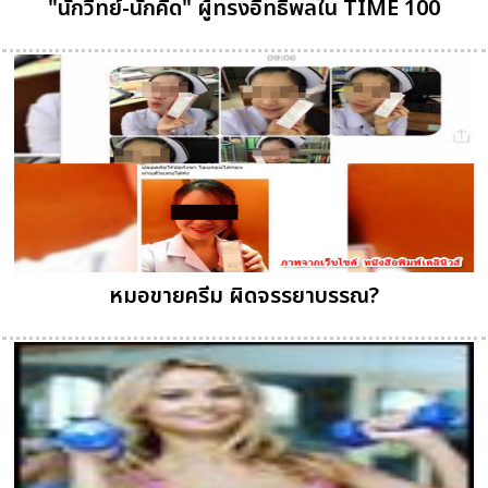
"นักวิทย์-นักคิด" ผู้ทรงอิทธิพลใน TIME 100
หมอขายครีม ผิดจรรยาบรรณ?