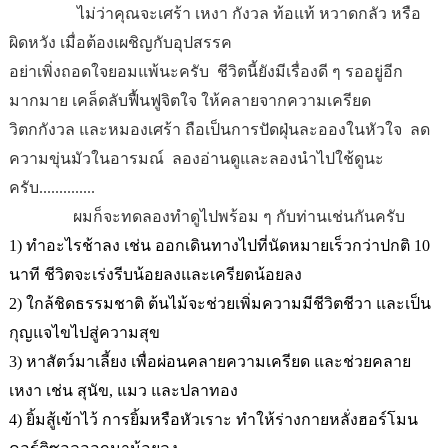
ไม่ว่าคุณ
จะเศร้า เหงา
กังวล ท้อแท้ หวาดกลัว หรือ
ผิดหวัง เมื่อต้องเผชิญกับอุปสรรค
อย่าเพิ่งถอดใจยอมแพ้นะครับ
ชีวิตนี้ยังมีเรื่องดี ๆ รออยู่อีก
มากมาย เคล็ดลับฟื้นฟูจิตใจ ให้คลายจากความเครียด
วิตกกังวล และหมองเศร้า ถือเป็นการปัดฝุ่นละอองในหัวใจ
ลด
ความขุ่นมัวในอารมณ์
ลองอ่านดูและลองนำไปใช้ดูนะ
ครับ..............
ผมก็จะทดลองทำดูไปพร้อม ๆ กับท่านเช่นกันครับ
1)
ทำอะไรช้าลง เช่น ออกเดินทางไปที่นัดหมายเร็วกว่าปกติ
10
นาที ชีวิตจะเร่งรีบน้อยลงและเครียดน้อยลง
2)
ใกล้ชิดธรรมชาติ ต้นไม้จะช่วยเพิ่มความมีชีวิตชีวา และเป็น
กุญแจไขไปสู่ความสุข
3)
หาสัตว์มาเลี้ยง เพื่อผ่อนคลายความเครียด และช่วยคลาย
เหงา เช่น สุนัข
,
แมว และปลาทอง
4)
ยิ้มสู้เข้าไว้ การยิ้มหรือหัวเราะ ทำให้ร่างกายหลั่งฮอร์โมน