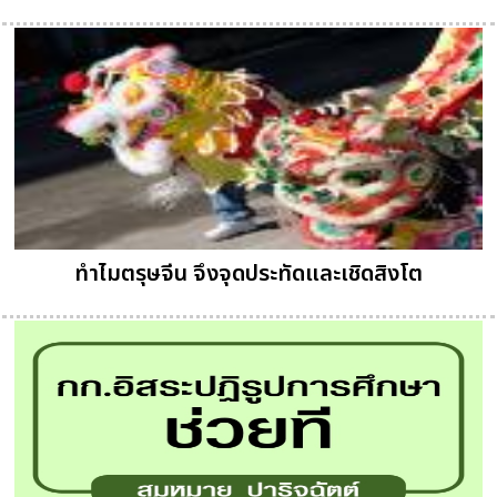
ทำไมตรุษจีน จึงจุดประทัดและเชิดสิงโต