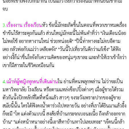
น้อยที่เขาเพิ่งไปกิ๊กมากัน เป็นแถว เรียกว่าเรื่องนี้เม้าท์กันยันเช้าก็ไม่
จบ
3.
เรื่องงาน เรื่องเรียน
หัว ข้อนี้มักจะเกิดขึ้นในตอนที่พวกเขาหมดเรื่อง
ขำขันไร้สาระคุยกันแล้ว ส่วนใหญ่มักจะนี้ไม่พ้นคำที่ว่า "เงินเดือนน้อย
ไม่พอใช้ อยากหางานใหม่ ช่วยหน่อยดิ" "ปีนี้ท่าทางจะไม่จบอีตาม
เคย กลัวพ่อกับแม่ว่า เคลียดจัง" "วันนี้ไปเที่ยวกันดีกว่าแก้เซ็ง" ได้ฟัง
อย่างงี้ก็น่าชื่นใจจังกับความคิดของหนุ่มๆเขาละ และทำให้เราเข้าใจว่า
เขาก็มีสาระในชีวิตเหมือนกัน
4.
เม้าท์ผู้หญิงทุกคนที่เดินผ่าน
ใน ย่านที่คนพลุกพล่าน ไม่ว่าจะเป็น
มหาวิทยาลัย โรงเรียน หรือตามแหล่งช็อปปิ้งต่างๆ เมื่อผู้ชายได้รวม
ตัวกันนั้งปักหลักที่ใดที่หนึ่งแล้ว สาวๆ จงระวังเพราะปากของผู้ชาย
สมัยนี้นั้น ใครได้ฟังคงน้ำตาร่วงไปหลายวัน อย่างที่เราได้ยินมาแล้วอึ้ง
ก็จะมี "โห แต่งตัวแบบนี้ สงสัยที่บ้านกระจกเบอนะเนี้ย ถึงกล้าออกจาก
บ้าน" "แต่งหน้าหนาอย่างนี้เอาสีทาบ้านทาไปเลยเหอะ" "เจ็คนนี้กล้า