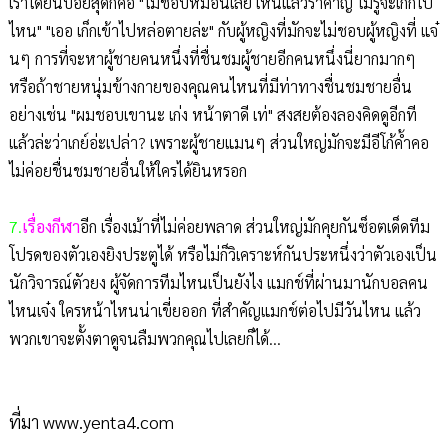
เราได้ยินบ่อยสุดก็คือ "ไม่ชอบหมอนี้เลย เห็นแล้วรำคาญ ไม่รู้จะเก๊กไป
ไหน" "เออ เก็กเข้าไปหล่อตายล่ะ" กับผู้หญิงที่มักจะไม่ชอบผู้หญิงที่ แจ๋
นๆ การที่จะหาผู้ชายคนหนึ่งที่ชื่นชมผู้ชายอีกคนหนึ่งนี่ยากมากๆ
หรือถ้าชายหนุ่มข้างกายของคุณคนไหนที่มีท่าทางชื่นชมชายอื่น
อย่างเช่น "ผมชอบเขานะ เก่ง หน้าตาดี เท่" สงสยต้องลองคิดดูอีกที
แล้วล่ะว่าเกย์อ่ะเปล่า? เพราะผู้ชายแมนๆ ส่วนใหญ่มักจะมีอีโก้ค้ำคอ
ไม่ค่อยชื่นชมชายอื่นให้ใครได้ยินหรอก
7.
เรื่องกีฬา
อีก เรื่องเม้าที่ไม่ค่อยพลาด ส่วนใหญ่มักคุยกันซ็อตเด็ดทีม
โปรดของตัวเองยิงประตูได้ หรือไม่ก็วิเคราะห์กันประหนึ่งว่าตัวเองเป็น
นักวิจารณ์ตัวยง ผู้จัดการทีมไหนเป็นยังไง แมกช์ที่ผ่านมานักบอลคน
ไหนเจ๋ง ใครหน้าไหนน่าเขี่ยออก ที่สำคัญแมกช์ต่อไปมีวันไหน แล้ว
พวกเขาจะตั้งตาดูจนลืมพวกคุณไปเลยก็ได้...
ที่มา www.yenta4.com