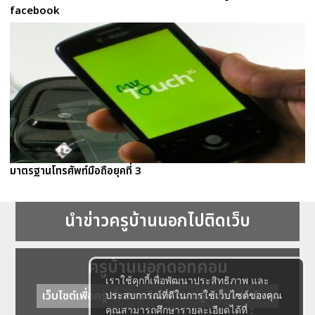
facebook
มาตรฐานโทรศัพท์มือถือยุคที่ 3
นำข่าวครูบ้านนอกไปติดเว็บ
ครูบ้านนอกดอทคอม
เราใช้คุกกี้เพื่อพัฒนาประสิทธิภาพ และ
เว็บไซต์เพื่อครู ข่าวการศึกษา ความรู้ การศึกษาไทย
ประสบการณ์ที่ดีในการใช้เว็บไซต์ของคุณ
คุณสามารถศึกษารายละเอียดได้ที่ :