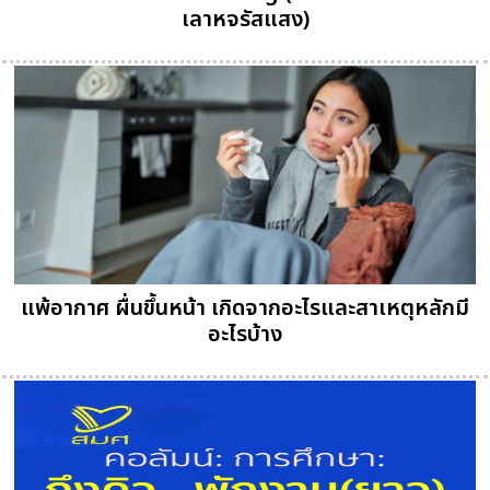
เลาหจรัสแสง)
แพ้อากาศ ผื่นขึ้นหน้า เกิดจากอะไรและสาเหตุหลักมี
อะไรบ้าง