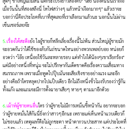
สุดๆ ขาใหญ่แถมสั้น แต่กระโปรงยาวสองคืบ" "เฮ้ย น้องคนนั้นเราเจอ
เมื่อวันนั้นที่สองสลึงนี่ โหไฟสว่างๆ แล้วหน้าเงือกมากๆ" แล้วเราจะ
บอกว่านี่คือประโยคที่เบาที่สุดเลยที่เราเลือกมาแล้วนะ นอกนั้นไม่ผ่าน
เซ็นเซอร์เลยจ๊ะ
5.
เรื่องใต้สะดือ
ยัง ไงผู้ชายก็หลีกเลี่ยงเรื่องนี้ไม่พ้น ส่วนใหญ่ผู้ชายมัก
จะอวดกันว่าได้ใช้ของลับกันถ่ขนาดไหนอย่างพวกเพลย์บอย หน่อยก็
อวดว่า "โอ๊ย เหนื่อยใช้วันละหลายรอบ แต่ทำไงได้น้องๆเขาเรียกร้อง"
แต่มีอย่างหนึ่งที่หนุ่ม จะไม่ปรึกษากันเด็ดขาดคือเรื่องความเสื่อมทาง
สมรรถภาพ เพราะเมื่อพูดไปปุ๊บมันจะเสียเชิงชายอย่างแรง และอีก
อย่างคือถ้าใครหลุดปากไปแป็บเดียว อีกไม่ถึงหนึ่งชั่วโมงรับรองว่ารู้กัน
ทั้งแก๊ง และแถมจะมีการตั้งฉายาเสียๆ หายๆ ตามมาอีกด้วย
6.
เม้าท์ผู้ชายคนอื่น
ใคร ว่าผู้ชายไม่มีการเหม็นขี้หน้ากัน อยากจะบอก
ว่าผู้ชายหมั่นไส้กันนี่ยิ่งกว่าสาวๆอีกนะ เพราะแค่เห็นหน้าแวบเดียวก็
ไม่ชอบแล้ว เหตุผลก็คือไม่ถูกชะตา หน้าตากวนประสาท แต่ประโยคที่