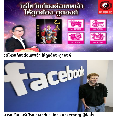
วิธีไหว้แก้ชงต่อเทพเจ้า ให้ถูกต้อง-ถูกองค์
มาร์ค ซัคเคอร์เบิร์ก / Mark Elliot Zuckerberg ผู้ก่อตั้ง