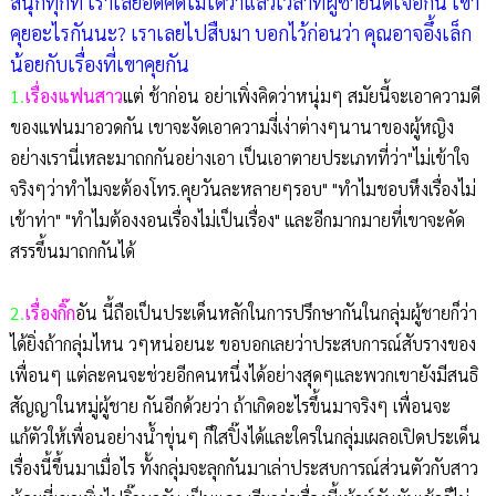
สนุกทุกที เราเลยอดคิดไม่ได้ว่าแล้วเวลาที่ผู้ชายนัดเจอกัน เขา
คุยอะไรกันนะ? เราเลยไปสืบมา บอกไว้ก่อนว่า คุณอาจอึ้งเล็ก
น้อยกับเรื่องที่เขาคุยกัน
1.
เรื่องแฟนสาว
แต่ ช้าก่อน อย่าเพิ่งคิดว่าหนุ่มๆ สมัยนี้จะเอาความดี
ของแฟนมาอวดกัน เขาจะงัดเอาความงี่เง่าต่างๆนานาของผู้หญิง
อย่างเรานี่เหละมาถกกันอย่างเอา เป็นเอาตายประเภทที่ว่า"ไม่เข้าใจ
จริงๆว่าทำไมจะต้องโทร.คุยวันละหลายๆรอบ" "ทำไมชอบหึงเรื่องไม่
เข้าท่า" "ทำไมต้องงอนเรื่องไม่เป็นเรื่อง" และอีกมากมายที่เขาจะคัด
สรรขึ้นมาถกกันได้
2.
เรื่องกิ๊ก
อัน นี้ถือเป็นประเด็นหลักในการปรึกษากันในกลุ่มผู้ชายก็ว่า
ได้ยิ่งถ้ากลุ่มไหน วๆหน่อยนะ ขอบอกเลยว่าประสบการณ์สับรางของ
เพื่อนๆ แต่ละคนจะช่วยอีกคนหนึ่งได้อย่างสุดๆและพวกเขายังมีสนธิ
สัญญาในหมู่ผู้ชาย กันอีกด้วยว่า ถ้าเกิดอะไรขึ้นมาจริงๆ เพื่อนจะ
แก้ตัวให้เพื่อนอย่างน้ำขุ่นๆ ก็ใสปิ๊งได้และใครในกลุ่มเผลอเปิดประเด็น
เรื่องนี้ขึ้นมาเมื่อไร ทั้งกลุ่มจะลุกกันมาเล่าประสบการณ์ส่วนตัวกับสาว