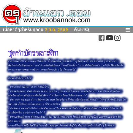
เนื้อหาดีๆสำหรับทุกคน
7 ส.ค. 2569
☰
ค้นหา