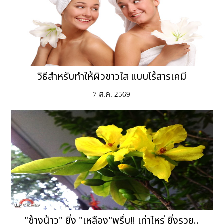
วิธีสำหรับทำให้ผิวขาวใส แบบไร้สารเคมี
7 ส.ค. 2569
"ช้างน้าว" ยิ่ง "เหลือง"พรึ่บ!! เท่าไหร่ ยิ่งรวย..