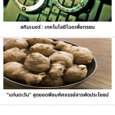
สกิมเมอร์ : เทคโนโลยีโฉดเพื่อทรชน
"แก่นตะวัน" สุดยอดพืชมหัศจรรย์สารพัดประโยชน์