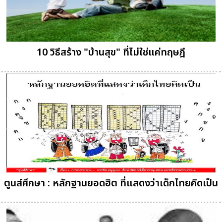
10 วิธีสร้าง "บ้านสุข" ที่ไม่ใช่แค่ทฤษฎี
ตูนส์ศึกษา : หลักฐานยอดฮิต ที่แสดงว่าเด็กไทยคิดเป็น