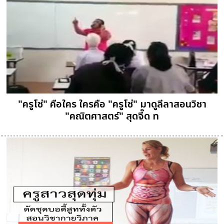
"ครูโซ่" คือใคร ใครคือ "ครูโซ่" มาดูลีลาสอนวิชา
"คณิตศาสตร์" สุดจี๊ด ท