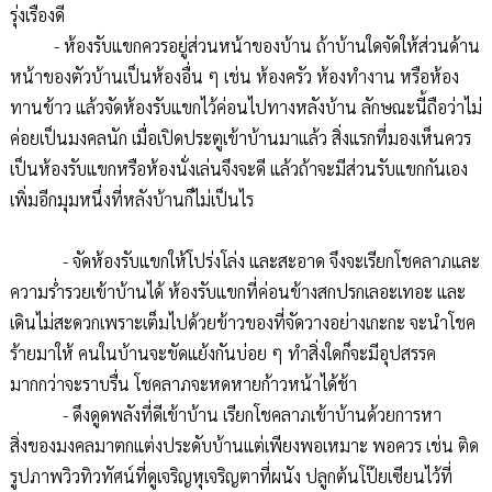
รุ่งเรืองดี
- ห้องรับแขกควรอยู่ส่วนหน้าของบ้าน ถ้าบ้านใดจัดให้ส่วนด้าน
หน้าของตัวบ้านเป็นห้องอื่น ๆ เช่น ห้องครัว ห้องทำงาน หรือห้อง
ทานข้าว แล้วจัดห้องรับแขกไว้ค่อนไปทางหลังบ้าน ลักษณะนี้ถือว่าไม่
ค่อยเป็นมงคลนัก เมื่อเปิดประตูเข้าบ้านมาแล้ว สิ่งแรกที่มองเห็นควร
เป็นห้องรับแขกหรือห้องนั่งเล่นจึงจะดี แล้วถ้าจะมีส่วนรับแขกกันเอง
เพิ่มอีกมุมหนึ่งที่หลังบ้านก็ไม่เป็นไร
- จัดห้องรับแขกให้โปร่งโล่ง และสะอาด จึงจะเรียกโชคลาภและ
ความร่ำรวยเข้าบ้านได้ ห้องรับแขกที่ค่อนข้างสกปรกเลอะเทอะ และ
เดินไม่สะดวกเพราะเต็มไปด้วยข้าวของที่จัดวางอย่างเกะกะ จะนำโชค
ร้ายมาให้ คนในบ้านจะขัดแย้งกันบ่อย ๆ ทำสิ่งใดก็จะมีอุปสรรค
มากกว่าจะราบรื่น โชคลาภจะหดหายก้าวหน้าได้ช้า
- ดึงดูดพลังที่ดีเข้าบ้าน เรียกโชคลาภเข้าบ้านด้วยการหา
สิ่งของมงคลมาตกแต่งประดับบ้านแต่เพียงพอเหมาะ พอควร เช่น ติด
รูปภาพวิวทิวทัศน์ที่ดูเจริญหุเจริญตาที่ผนัง ปลูกต้นโป๊ยเซียนไว้ที่