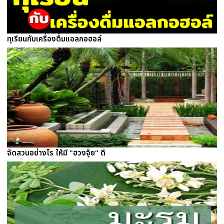
ทุเรียนกับเครื่องดื่มแอลกอฮอล์
จัดสวนอย่างไร ให้มี "ฮวงจุ้ย" ดี