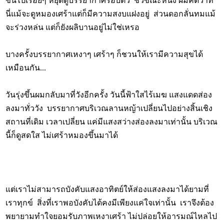
ขึ้นไปเรื่อยๆ หยุดดูบรรยากาศรอบตัว ชั่วขณะหนึ่ง ผมคิดว่าที่
นี่แม้จะดูหมองเศร้าแต่ก็มีความสงบแฝงอยู่ ส่วนดอกลั่นทมแม้
จะร่วงหล่น แต่ก็ยังผลิบานอยู่ไม่ใช่เหรอ
บางครั้งบรรยากาศเหงาๆ เศร้าๆ ก็ชวนให้เรามีความสุขได้
เหมือนกัน...
วันรุ่งขึ้นผมกลับมาที่วังอีกครั้ง วันนี้ฟ้าใสไร้เมฆ แสงแดดส่อง
ลงมาทั่ววัง บรรยากาศบริเวณลานหญ้าเปลี่ยนไปอย่างสิ้นเชิง
สถานที่เดิม เวลาเปลี่ยน แค่มีแสงสว่างส่องลงมาเท่านั้น บริเวณ
นี้ก็ดูสดใส ไม่เศร้าหมองขึ้นมาได้
แต่เราไม่สามารถบังคับแสงอาทิตย์ให้ส่องแสงลงมาได้ยามที่
เราทุกข์ สิ่งที่เราพอบังคับได้คงมีเพียงแค่ใจเท่านั้น เราจึงต้อง
พยายามทำใจยอมรับภาพเหงาเศร้า ไม่ปล่อยให้อารมณ์ไหลไป