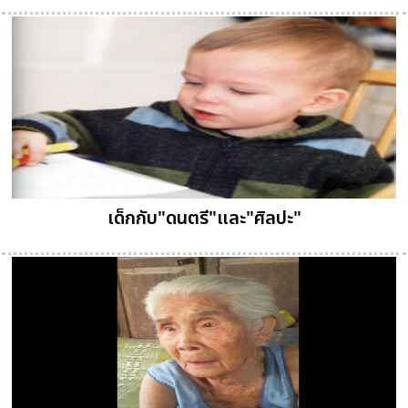
เด็กกับ"ดนตรี"และ"ศิลปะ"