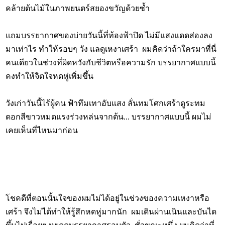
คล้ายต้นไม้ในภาพยนตร์สยองขวัญด้วยซ้ำ
แถมบรรยากาศของบ่ายวันนี้ที่ท้องฟ้าปิด ไม่มีแสงแดดส่องลง
มาเท่าไร ทำให้รอบๆ วัง แลดูเหงาเศร้า ผมคิดว่าถ้าใครมาที่นี่
คนเดียวในช่วงที่ผิดหวังกับชีวิตหรือความรัก บรรยากาศแบบนี้
คงทำให้จิตใจหดหู่เพิ่มขึ้น
วังเก่าวันนี้ไร้ผู้คน ฟ้าทึมเทาอับแสง ลั่นทมโศกเศร้าดูระทม
ดอกสีขาวหมดแรงร่วงหล่นจากต้น... บรรยากาศแบบนี้ ผมไม่
เคยเห็นที่ไหนมาก่อน
โชคดีที่ตอนนั้นใจของผมไม่ได้อยู่ในช่วงของความเหงาหรือ
เศร้า จึงไม่ได้ทำให้รู้สึกหดหู่มากนัก ผมเดินผ่านเนินและบันได