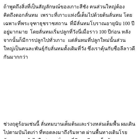
ถ้าพูดถึงสิ่งที่เป็นสัญลักษณ์ของเกาะสีชัง คนส่วนใหญ่ต้อง
คิดถึงดอกลั่นทม เพราะที่เกาะแห่งนี้เต็มไปด้วยต้นลั่นทม โดย
เฉพาะที่พระจุฑาธุชราชสถาน ที่มีลั่นทมโบราณอายุนับ 100 ปี
อยู่มากมาย โดยลั่นทมเริ่มปลูกที่วังนี่เมื่อราว 100 ปีก่อน หลัง
จากนั้นก็มีการปลูกไปทั่วเกาะ แต่ลั่นทมที่ปลูกใหม่นั้นส่วน
ใหญ่เป็นคนละพันธุ์กับลั่นทมดั้งเดิมที่วัง ซึ่งเราคุ้นกับชื่อลีลาวดี
กันมากกว่า
ช่วงฤดูร้อนเช่นนี้ ลั่นทมบานเต็มต้นและร่วงหล่นเต็มพื้น ผมเดิน
ไปตามบันไดเก่า ที่ทอดลงมาถึงริมหาด ผ่านพื้นทางเดินโรย