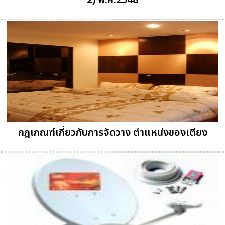
2) พ.ศ.2548
กฎเกณฑ์เกี่ยวกับการจัดวาง ตำแหน่งของเตียง