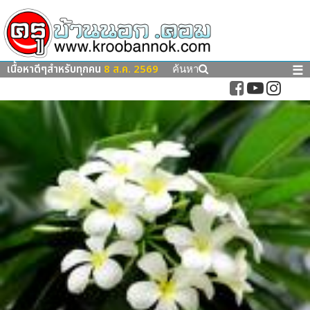
เนื้อหาดีๆสำหรับทุกคน
8 ส.ค. 2569
☰
ค้นหา