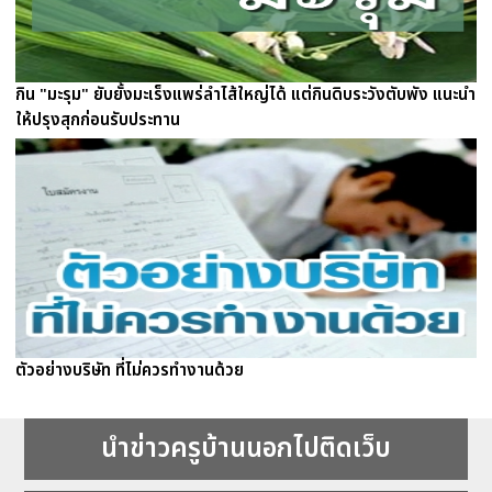
กิน "มะรุม" ยับยั้งมะเร็งแพร่ลำไส้ใหญ่ได้ แต่กินดิบระวังตับพัง แนะนำ
ให้ปรุงสุกก่อนรับประทาน
ตัวอย่างบริษัท ที่ไม่ควรทำงานด้วย
นำข่าวครูบ้านนอกไปติดเว็บ