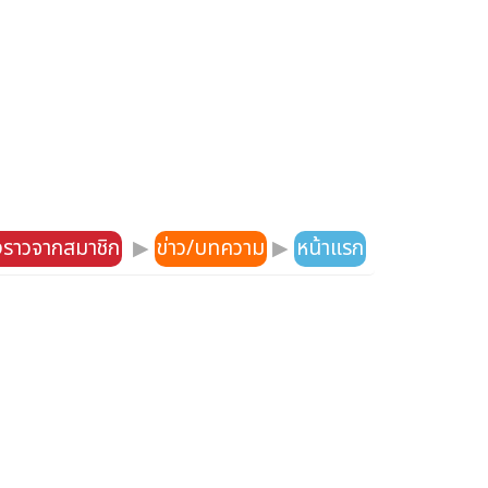
องราวจากสมาชิก
▶
ข่าว/บทความ
▶
หน้าแรก