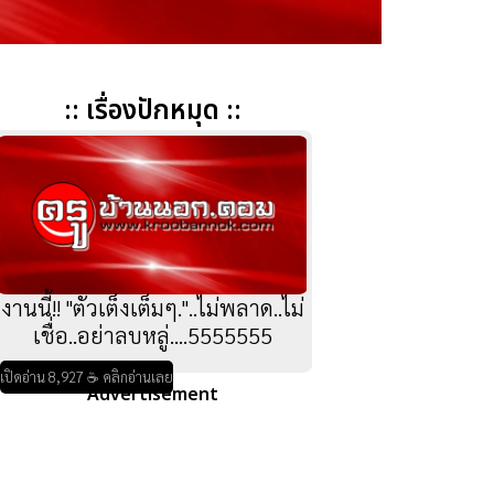
:: เรื่องปักหมุด ::
งานนี้!! "ตัวเต็งเต็มๆ."..ไม่พลาด..ไม่
เชื่อ..อย่าลบหลู่....5555555
เปิดอ่าน 8,927 ☕ คลิกอ่านเลย
Advertisement