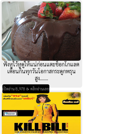
ฟังหูไว้หูดูให้แน่ก่อนแตะช็อกโกแลต
เตือนกินทุกวันโอกาสกระดูกพรุน
สูง.......
เปิดอ่าน 8,978 ☕ คลิกอ่านเลย