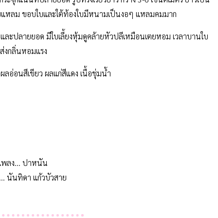
ลายใบแหลม ขอบใบและใต้ท้องใบมีหนามเป็นงอๆ แหลมคมมาก
ิ่งและปลายยอด มีใบเลี้ยงหุ้มดูคล้ายหัวปลีเหมือนเตยหอม เวลาบานใบ
่งกลิ่นหอมแรง
อ่อนสีเขียว ผลแก่สีแดง เนื้อชุ่มน้ำ
เพลง... ปาหนัน
... นันทิดา แก้วบัวสาย