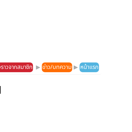
องราวจากสมาชิก
▶
ข่าว/บทความ
▶
หน้าแรก
น