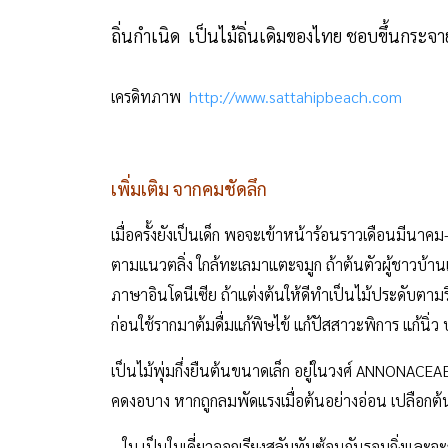
ถิ่นกำเนิด เป็นไม้ถิ่นเดิมของไทย ชอบขึ้นกระจา
เครดิทภาพ
http://www.sattahipbeach.com
เพิ่มเติม จากคมชัดลึก
เมื่อครั้งยังเป็นเด็ก พอจะเข้าหน้าร้อนราวเดือนมีนา
ตามแนวตลิ่ง ใกล้ทะเลมาแตะจมูก ถ้าต้นตัวผู้ชาวบ้านเรี
ภาษาอินโดนีเซีย ถ้าแต่งต้นให้ดีทำเป็นไม้ประดับตา
ก่อนใช้รากมาต้มดื่มแก้พิษไข้ แก้ปัสสาวะพิการ แก้นิ่ว 
เป็นไม้พุ่มกึ่งยืนต้นขนาดเล็ก อยู่ในวงศ์ ANNONACEA
คดงอบาง หากถูกลมพัดแรงเมื่อต้นอย่างอ่อน เปลือกต้
ใบ เป็นใบเดี่ยวออกเรียงสลับทับซ้อนกันรอบกิ่งและจะ