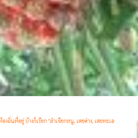
งถิ่นที่อยู่ บ้างก็เรียก "ลำเจียกหนู, เตยด่าง, เตยทะเล