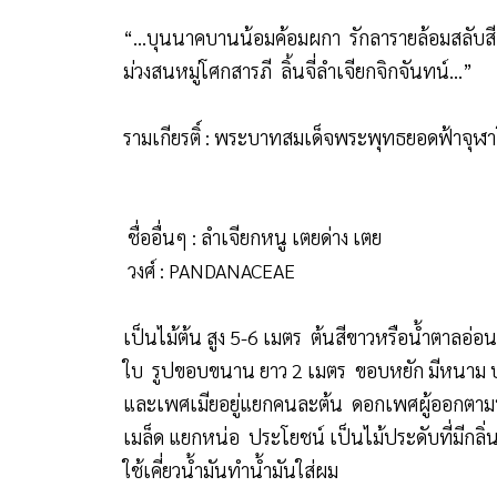
“…บุนนาคบานน้อมค้อมผกา รักลารายล้อมสลับสี
ม่วงสนหมู่โศกสารภี ลิ้นจี่ลำเจียกจิกจันทน์…”
รามเกียรติ์ : พระบาทสมเด็จพระพุทธยอดฟ้าจุฬา
ชื่ออื่นๆ : ลำเจียกหนู เตยด่าง เตย
วงศ์ : PANDANACEAE
เป็นไม้ต้น สูง 5-6 เมตร ต้นสีขาวหรือน้ำตาลอ่
ใบ รูปขอบขนาน ยาว 2 เมตร ขอบหยัก มีหนาม 
และเพศเมียอยู่แยกคนละต้น ดอกเพศผู้ออกตามปล
เมล็ด แยกหน่อ ประโยชน์ เป็นไม้ประดับที่มีกลิ
ใช้เคี่ยวน้ำมันทำน้ำมันใส่ผม