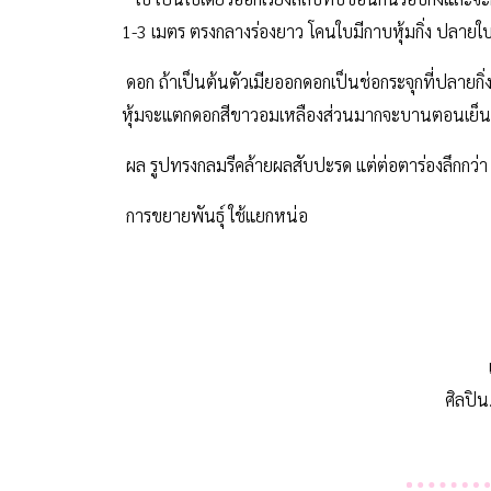
1-3 เมตร ตรงกลางร่องยาว โคนใบมีกาบหุ้มกิ่ง ป
ดอก ถ้าเป็นต้นตัวเมียออกดอกเป็นช่อกระจุกที่ปลายก
หุ้มจะแตกดอกสีขาวอมเหลืองส่วนมากจะบานตอนเย็นส
ผล รูปทรงกลมรีคล้ายผลสับปะรด แต่ต่อตาร่องลึกกว่า ผล
การขยายพันธุ์ ใช้แยกหน่อ
ศิลปิน