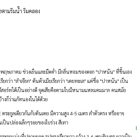
ยตามริมน้ำ ริมคลอง
คม-พฤษภาคม ช่วงเย็นและมืดค่ำ มีกลิ่นหอมของดอก "ปาหนัน" ที่ขึ้นเอง
ยกว่า "ลำเจียก" ต้นตัวเมียเรียกว่า "เตยทะเล" แต่ชื่อ "ปาหนัน" เป็น
มรีสอร์ทได้เป็นอย่างดี จุดเสียคือตามใบมีหนามแหลมคมมาก คนสมัย
บ้างก็ว่าแก้หนองในได้ด้วย
E ตระกูลเดียวกันกับต้นเตย มีความสูง 4-5 เมตร ลำตัวตรง หรืออาจ
นเป็นปล่องเล็กๆรอยของใบร่วง สีเทา
กระจุกแน่นที่ปลายยอด รูปทรงเรียวยาว กว้าง 3-6 เซนติเมตร ยาวเป็น