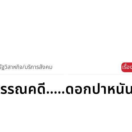
ัฐวิสาหกิจ/บริการสังคม
เรื่
รรณคดี.....ดอกปาหนั